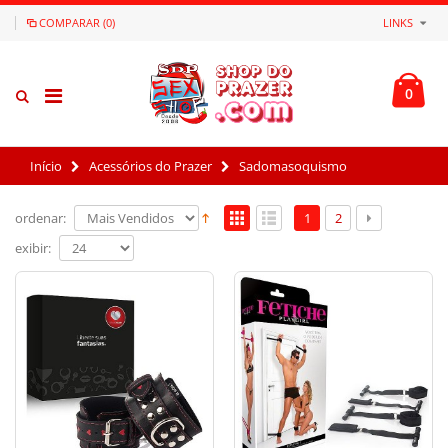
COMPARAR (0)
LINKS
0
Início
Acessórios do Prazer
Sadomasoquismo
ordenar:
1
2
exibir: