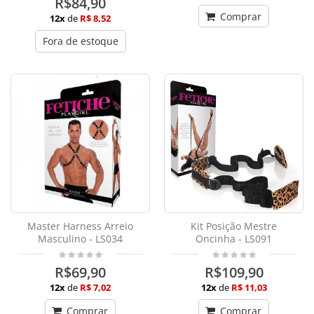
R$84,90
Comprar
12x
de
R$ 8,52
Fora de estoque
Master Harness Arreio
Kit Posição Mestre
Masculino - LS034
Oncinha - LS091
R$69,90
R$109,90
12x
de
R$ 7,02
12x
de
R$ 11,03
Comprar
Comprar