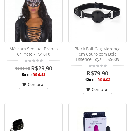
Máscara Sensual Branco
Black Ball Gag Mordaça
C/ Preto - PS1010
em Couro com Bola
Essence Toys - ESS009
R$29,90
R$34,90
R$79,90
5x
de
R$ 6,53
12x
de
R$ 8,02
Comprar
Comprar