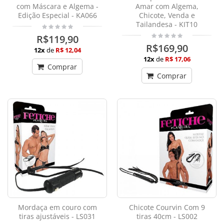
com Máscara e Algema -
Amar com Algema,
Edição Especial - KA066
Chicote, Venda e
Tailandesa - KIT10
R$119,90
R$169,90
12x
de
R$ 12,04
12x
de
R$ 17,06
Comprar
Comprar
Mordaça em couro com
Chicote Courvin Com 9
tiras ajustáveis - LS031
tiras 40cm - LS002