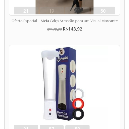
21
19
01
49
dias
hora
min
seg
Oferta Especial – Meia Calça Arrastão para um Visual Marcante
R$143,92
R$179,90
21
57
49