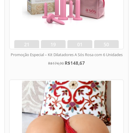
21
19
01
49
dias
hora
min
seg
Promoção Especial – Kit Dilatadores A Sós Rosa com 6 Unidades
R$148,67
R$174,90