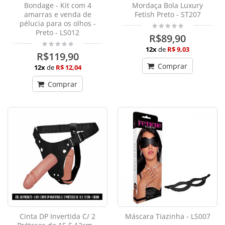
Bondage - Kit com 4
Mordaça Bola Luxury
amarras e venda de
Fetish Preto - ST207
pélucia para os olhos -
Preto - LS012
R$89,90
12x
de
R$ 9,03
R$119,90
Comprar
12x
de
R$ 12,04
Comprar
Cinta DP Invertida C/ 2
Máscara Tiazinha - LS007