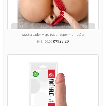
21
19
01
49
dias
hora
min
seg
Masturbador Mega Raba - Super Promoção!
R$928,20
R$1.190,00