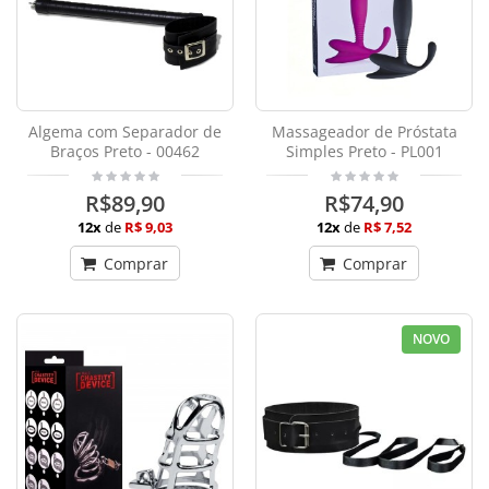
Algema com Separador de
Massageador de Próstata
Braços Preto - 00462
Simples Preto - PL001
R$89,90
R$74,90
12x
de
R$ 9,03
12x
de
R$ 7,52
Comprar
Comprar
NOVO