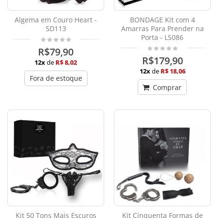
Algema em Couro Heart -
BONDAGE Kit com 4
SD113
Amarras Para Prender na
Porta - LS086
R$79,90
R$179,90
12x
de
R$ 8,02
12x
de
R$ 18,06
Fora de estoque
Comprar
Kit 50 Tons Mais Escuros
Kit Cinquenta Formas de