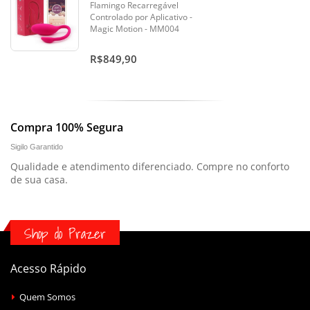
Flamingo Recarregável
Controlado por Aplicativo -
Magic Motion - MM004
R$849,90
Compra 100% Segura
Sigilo Garantido
Qualidade e atendimento diferenciado. Compre no conforto
de sua casa.
Shop do Prazer
Acesso Rápido
Quem Somos