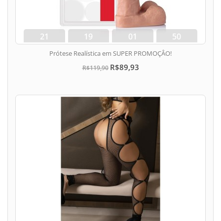
21
19
01
49
dias
hora
min
seg
Prótese Realística em SUPER PROMOÇÂO!
R$89,93
R$119,90