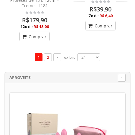
Próteses de 15 E 12cm –
Creme - L181
R$39,90
7x
de
R$ 6,40
R$179,90
Comprar
12x
de
R$ 18,06
Comprar
exibir:
1
2
APROVEITE!