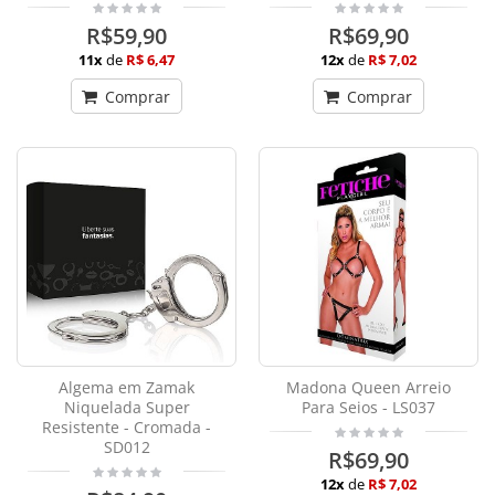
R$59,90
R$69,90
11x
de
R$ 6,47
12x
de
R$ 7,02
Comprar
Comprar
Algema em Zamak
Madona Queen Arreio
Niquelada Super
Para Seios - LS037
Resistente - Cromada -
SD012
R$69,90
12x
de
R$ 7,02