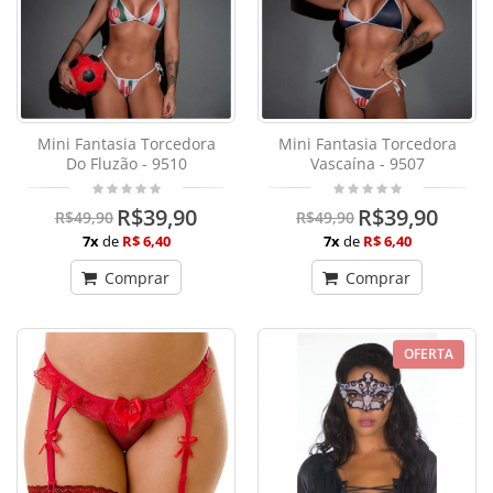
Mini Fantasia Torcedora
Mini Fantasia Torcedora
Do Fluzão - 9510
Vascaína - 9507
R$39,90
R$39,90
R$49,90
R$49,90
7x
de
R$ 6,40
7x
de
R$ 6,40
Comprar
Comprar
OFERTA