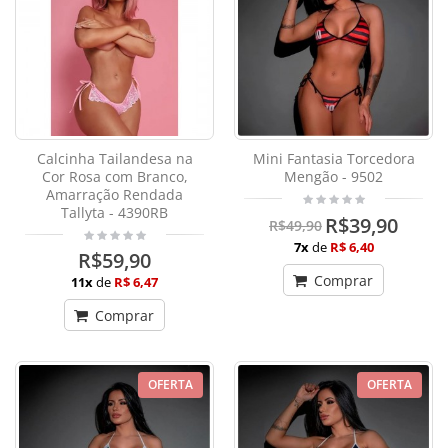
Calcinha Tailandesa na
Mini Fantasia Torcedora
Cor Rosa com Branco,
Mengão - 9502
Amarração Rendada
Tallyta - 4390RB
R$39,90
R$49,90
7x
de
R$ 6,40
R$59,90
Comprar
11x
de
R$ 6,47
Comprar
OFERTA
OFERTA