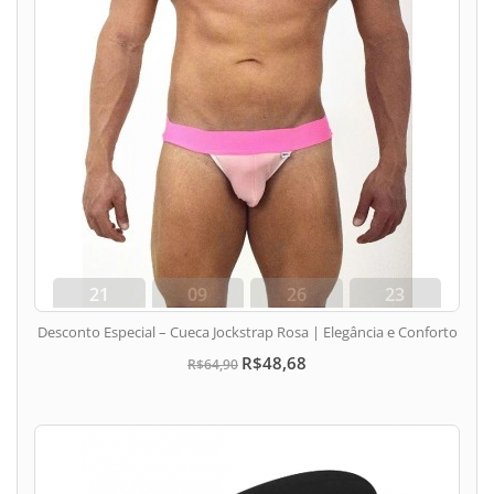
21
09
26
22
dias
hora
min
seg
Desconto Especial – Cueca Jockstrap Rosa | Elegância e Conforto
R$48,68
R$64,90