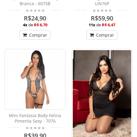
Branca - 6075B
LIN76P
R$24,90
R$59,90
4x
de
R$ 6,70
11x
de
R$ 6,47
Comprar
Comprar
Mini Fantasia Body Felina
Pimenta Sexy - 7076
R$39,90