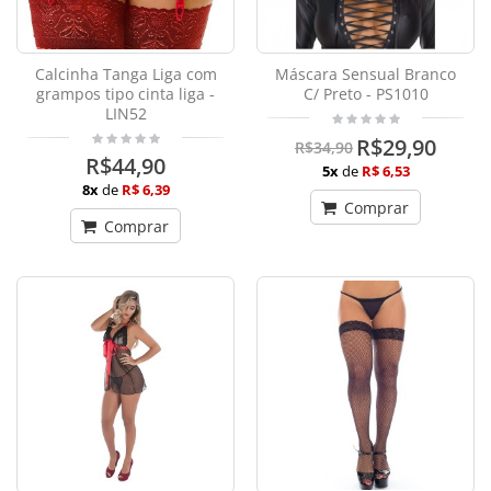
Calcinha Tanga Liga com
Máscara Sensual Branco
grampos tipo cinta liga -
C/ Preto - PS1010
LIN52
R$29,90
R$34,90
R$44,90
5x
de
R$ 6,53
8x
de
R$ 6,39
Comprar
Comprar