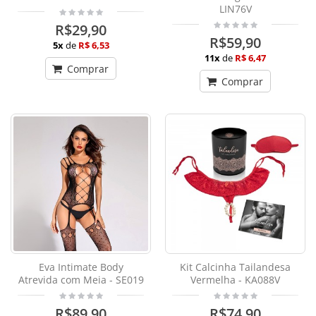
LIN76V
R$29,90
R$59,90
5x
de
R$ 6,53
11x
de
R$ 6,47
Comprar
Comprar
Eva Intimate Body
Kit Calcinha Tailandesa
Atrevida com Meia - SE019
Vermelha - KA088V
R$89,90
R$74,90