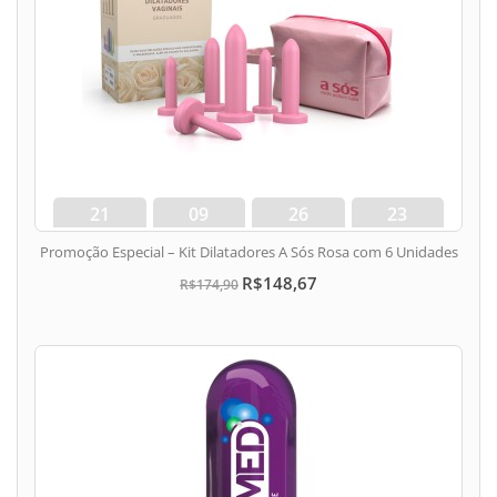
21
09
26
22
dias
hora
min
seg
Promoção Especial – Kit Dilatadores A Sós Rosa com 6 Unidades
R$148,67
R$174,90