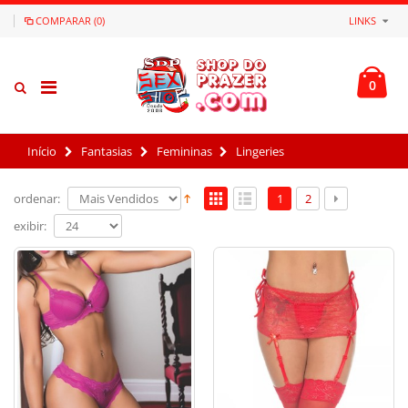
COMPARAR (0)
LINKS
0
Início
Fantasias
Femininas
Lingeries
ordenar:
1
2
exibir: