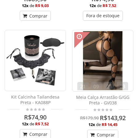
12x
de
R$ 9,03
12x
de
R$ 7,52
Fora de estoque
Comprar
21
09
26
22
dias
hora
min
seg
Kit Calcinha Tailandesa
Meia Calça Arrastão G/GG
Preta - KA088P
Preta - GV038
R$74,90
R$143,92
R$179,90
12x
de
R$ 7,52
12x
de
R$ 14,45
Comprar
Comprar