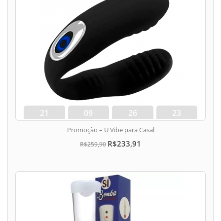
21
09
26
22
dias
hora
min
seg
Promoção – U Vibe para Casal
R$233,91
R$259,90