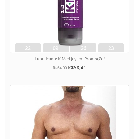
22
09
26
22
dias
hora
min
seg
Lubrificante K-Med Joy em Promoção!
R$58,41
R$64,90