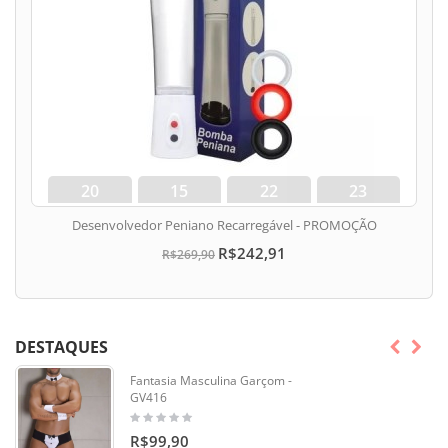
20
15
22
22
dias
hora
min
seg
Desenvolvedor Peniano Recarregável - PROMOÇÃO
R$242,91
R$269,90
DESTAQUES
Fantasia Masculina Garçom -
GV416
R$99,90