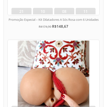
21
10
08
10
dias
hora
min
seg
Promoção Especial – Kit Dilatadores A Sós Rosa com 6 Unidades
R$148,67
R$174,90