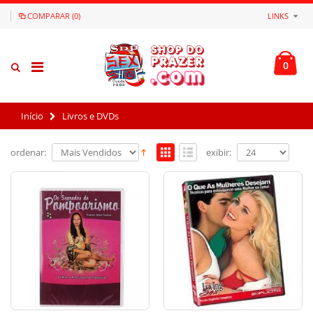
COMPARAR (0)
LINKS
0
Início
Livros e DVDs
ordenar:
exibir: