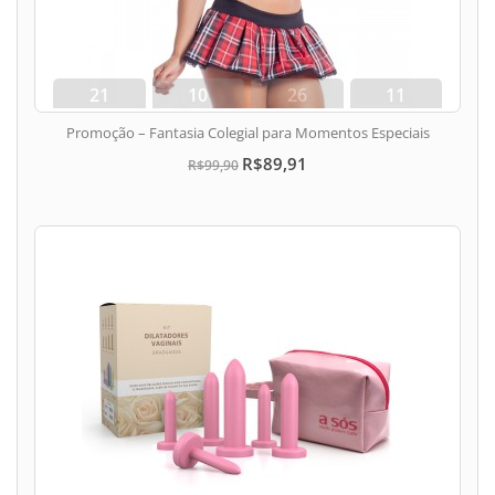
21
10
26
10
dias
hora
min
seg
Promoção – Fantasia Colegial para Momentos Especiais
R$89,91
R$99,90