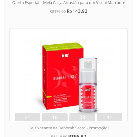
Oferta Especial – Meia Calça Arrastão para um Visual Marcante
R$143,92
R$179,90
21
10
03
10
dias
hora
min
seg
Gel Excitante da Deborah Secco - Promoção!
R$95,92
R$119,90