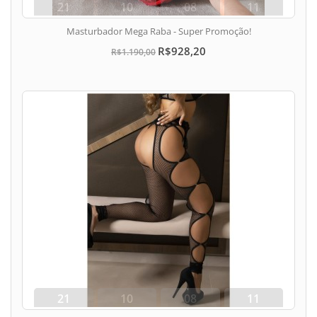
21
10
08
10
dias
hora
min
seg
Masturbador Mega Raba - Super Promoção!
R$928,20
R$1.190,00
21
10
08
10
dias
hora
min
seg