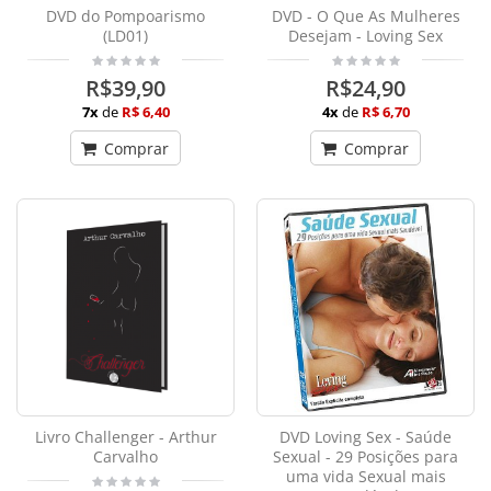
DVD do Pompoarismo
DVD - O Que As Mulheres
(LD01)
Desejam - Loving Sex
R$39,90
R$24,90
7x
de
R$ 6,40
4x
de
R$ 6,70
Comprar
Comprar
Livro Challenger - Arthur
DVD Loving Sex - Saúde
Carvalho
Sexual - 29 Posições para
uma vida Sexual mais