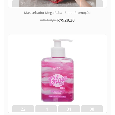
22
11
31
07
dias
hora
min
seg
Masturbador Mega Raba - Super Promoção!
R$928,20
R$1.190,00
22
11
31
07
dias
hora
min
seg