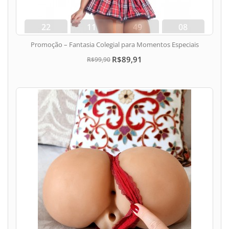
22
11
49
07
dias
hora
min
seg
Promoção – Fantasia Colegial para Momentos Especiais
R$89,91
R$99,90