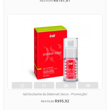
R$197,91
R$219,90
22
11
26
07
dias
hora
min
seg
Gel Excitante da Deborah Secco - Promoção!
R$95,92
R$119,90