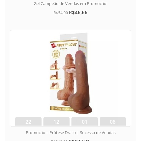
Gel Campeão de Vendas em Promoção!
R$46,66
R$54,90
22
12
01
07
dias
hora
min
seg
Promoção – Prótese Draco | Sucesso de Vendas