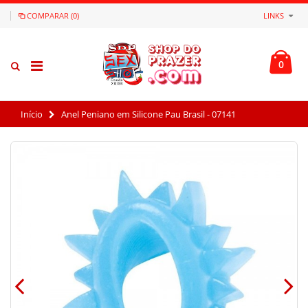
COMPARAR (0)
LINKS
0
Início
Anel Peniano em Silicone Pau Brasil - 07141