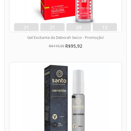
21
21
24
12
dias
hora
min
seg
Gel Excitante da Deborah Secco - Promoção!
R$95,92
R$119,90