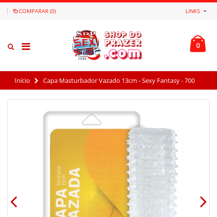
COMPARAR (0)
LINKS
0
Início
Capa Masturbador Vazado 13cm - Sexy Fantasy - 700