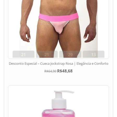
21
21
29
12
dias
hora
min
seg
Desconto Especial – Cueca Jockstrap Rosa | Elegância e Conforto
R$48,68
R$64,90