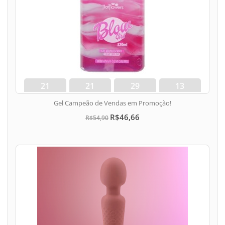
21
21
29
12
dias
hora
min
seg
Gel Campeão de Vendas em Promoção!
R$46,66
R$54,90