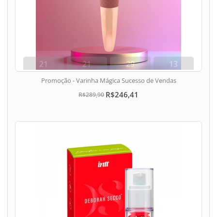
21
21
29
12
dias
hora
min
seg
Promoção - Varinha Mágica Sucesso de Vendas
R$246,41
R$289,90