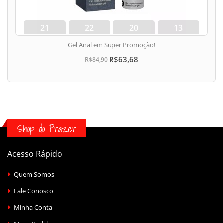
21
22
20
12
dias
hora
min
seg
Gel Anal em Super Promoção!
R$63,68
R$84,90
Shop do Prazer
Acesso Rápido
Quem Somos
Fale Conosco
Minha Conta