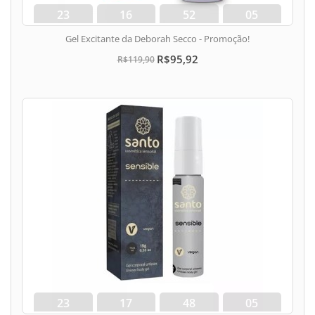
23
16
52
04
dias
hora
min
seg
Gel Excitante da Deborah Secco - Promoção!
R$95,92
R$119,90
23
17
48
04