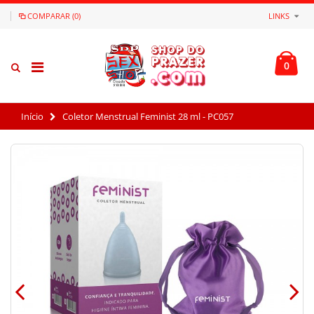
COMPARAR (0)
LINKS
0
Início
Coletor Menstrual Feminist 28 ml - PC057