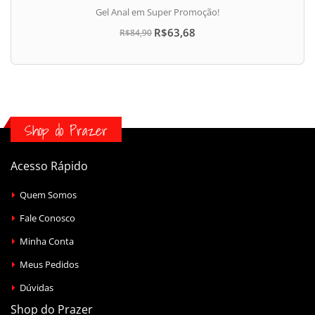
dias
hora
min
seg
Gel Anal em Super Promoção!
R$63,68
R$84,90
Shop do Prazer
Acesso Rápido
Quem Somos
Fale Conosco
Minha Conta
Meus Pedidos
Dúvidas
Shop do Prazer