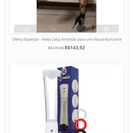
23
16
57
04
dias
hora
min
seg
Oferta Especial – Meia Calça Arrastão para um Visual Marcante
R$143,92
R$179,90