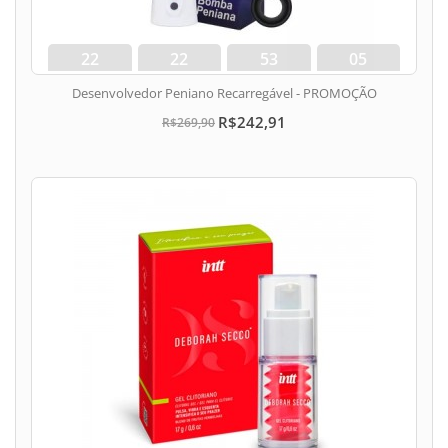
22
22
53
04
dias
hora
min
seg
Desenvolvedor Peniano Recarregável - PROMOÇÃO
R$242,91
R$269,90