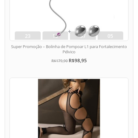
23
16
57
04
dias
hora
min
seg
Super Promoção – Bolinha de Pompoar L1 para Fortalecimento
Pélvico
R$98,95
R$179,90