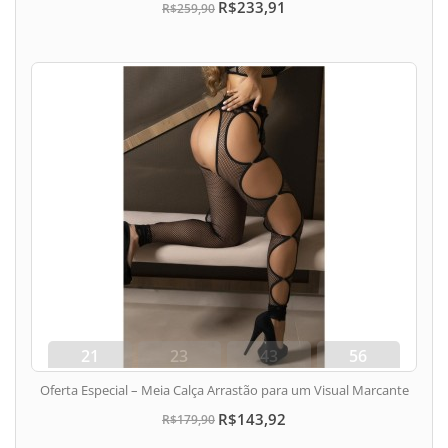
R$233,91
R$259,90
21
23
43
56
dias
hora
min
seg
Oferta Especial – Meia Calça Arrastão para um Visual Marcante
R$143,92
R$179,90