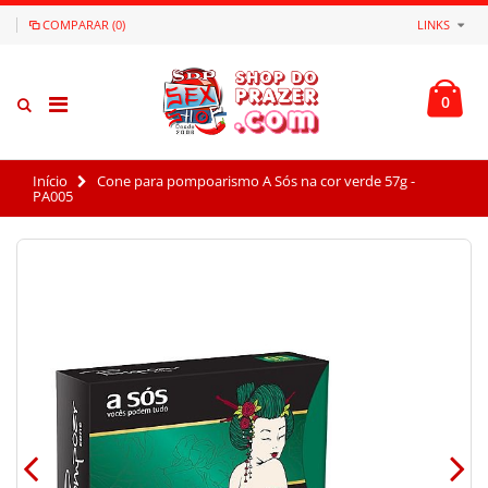
COMPARAR (0)
LINKS
0
Início
Cone para pompoarismo A Sós na cor verde 57g -
PA005