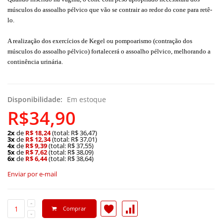
músculos do assoalho pélvico que vão se contrair ao redor do cone para retê-
lo.
A realização dos exercícios de Kegel ou pompoarismo (contração dos
músculos do assoalho pélvico) fortalecerá o assoalho pélvico, melhorando a
continência urinária.
Disponibilidade:
Em estoque
R$34,90
2x
de
R$ 18,24
(total: R$ 36,47)
3x
de
R$ 12,34
(total: R$ 37,01)
4x
de
R$ 9,39
(total: R$ 37,55)
5x
de
R$ 7,62
(total: R$ 38,09)
6x
de
R$ 6,44
(total: R$ 38,64)
Enviar por e-mail
Comprar