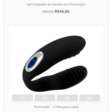
dias
hora
min
seg
Gel Campeão de Vendas em Promoção!
R$46,66
R$54,90
21
23
43
56
dias
hora
min
seg
Promoção – U Vibe para Casal