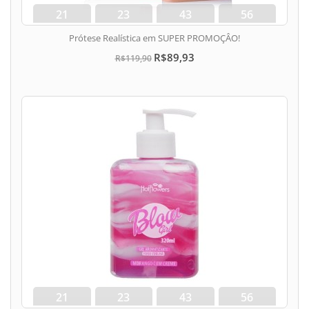
21
23
43
56
dias
hora
min
seg
Prótese Realística em SUPER PROMOÇÂO!
R$89,93
R$119,90
21
23
43
56