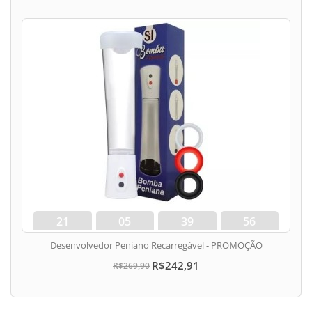
21
05
39
56
dias
hora
min
seg
Desenvolvedor Peniano Recarregável - PROMOÇÃO
R$242,91
R$269,90