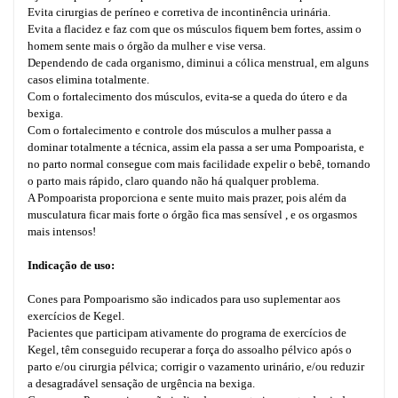
Evita cirurgias de períneo e corretiva de incontinência urinária.
Evita a flacidez e faz com que os músculos fiquem bem fortes, assim o
homem sente mais o órgão da mulher e vise versa.
Dependendo de cada organismo, diminui a cólica menstrual, em alguns
casos elimina totalmente.
Com o fortalecimento dos músculos, evita-se a queda do útero e da
bexiga.
Com o fortalecimento e controle dos músculos a mulher passa a
dominar totalmente a técnica, assim ela passa a ser uma Pompoarista, e
no parto normal consegue com mais facilidade expelir o bebê, tornando
o parto mais rápido, claro quando não há qualquer problema.
A Pompoarista proporciona e sente muito mais prazer, pois além da
musculatura ficar mais forte o órgão fica mas sensível , e os orgasmos
mais intensos!
Indicação de uso:
Cones para Pompoarismo são indicados para uso suplementar aos
exercícios de Kegel.
Pacientes que participam ativamente do programa de exercícios de
Kegel, têm conseguido recuperar a força do assoalho pélvico após o
parto e/ou cirurgia pélvica; corrigir o vazamento urinário, e/ou reduzir
a desagradável sensação de urgência na bexiga.