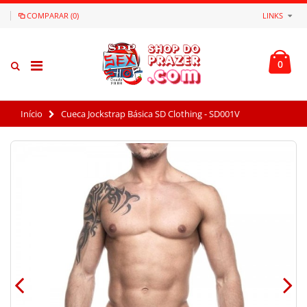
COMPARAR (0)
LINKS
0
Início
Cueca Jockstrap Básica SD Clothing - SD001V