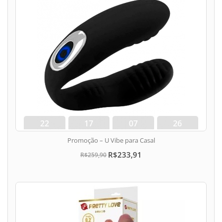
22
17
07
25
dias
hora
min
seg
Promoção – U Vibe para Casal
R$233,91
R$259,90