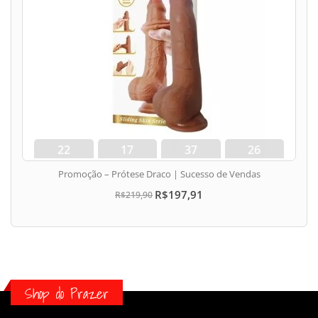
22
17
37
25
dias
hora
min
seg
Promoção – Prótese Draco | Sucesso de Vendas
R$197,91
R$219,90
Shop do Prazer