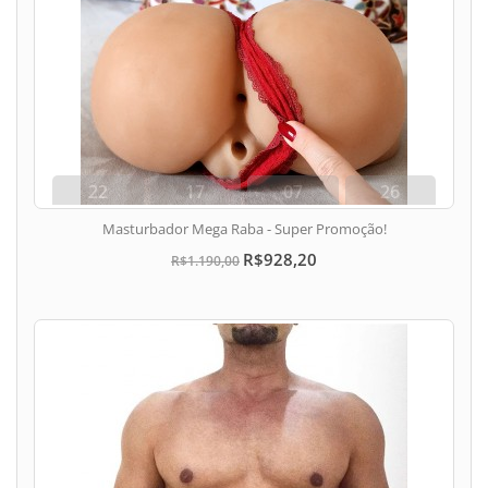
22
17
07
25
dias
hora
min
seg
Masturbador Mega Raba - Super Promoção!
R$928,20
R$1.190,00