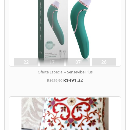
22
17
07
25
dias
hora
min
seg
Oferta Especial – Sensevibe Plus
R$491,32
R$629,90