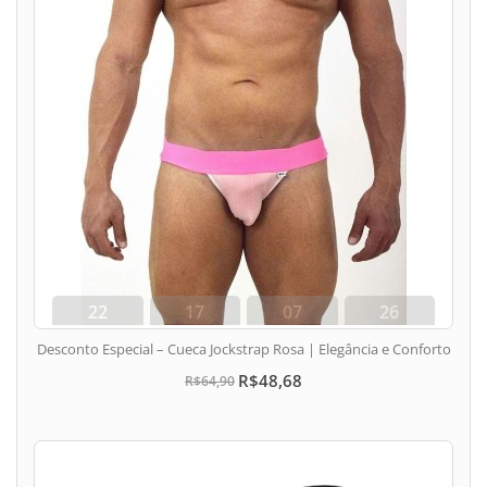
22
17
07
25
dias
hora
min
seg
Desconto Especial – Cueca Jockstrap Rosa | Elegância e Conforto
R$48,68
R$64,90