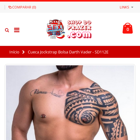
COMPARAR (0)
LINKS
0
Início
Cueca Jockstrap Bolsa Darth Vader - SD112E