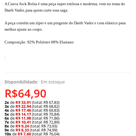
A Cueca Jock Bolsa é uma peça super estilosa e moderna, vem no tema do
Darth Vader, para quem curte essa saga.
A peça contém um zíper e um pingente do Darth Vader e com elástico para
melhor ajuste ao corpo.
Composição: 92% Poliéster 08% Elastano
Disponibilidade:
Em estoque
R$64,90
2x
de
R$ 33,91
(total: R$ 67,83)
3x
de
R$ 22,94
(total: R$ 68,82)
4x
de
R$ 17,46
(total: R$ 69,83)
5x
de
R$ 14,17
(total: R$ 70,84)
6x
de
R$ 11,98
(total: R$ 71,86)
7x
de
R$ 10,41
(total: R$ 72,89)
8x
de
R$ 9,24
(total: R$ 73,93)
9x
de
R$ 8,33
(total: R$ 74,99)
10x
de
R$ 7,60
(total: R$ 76,04)