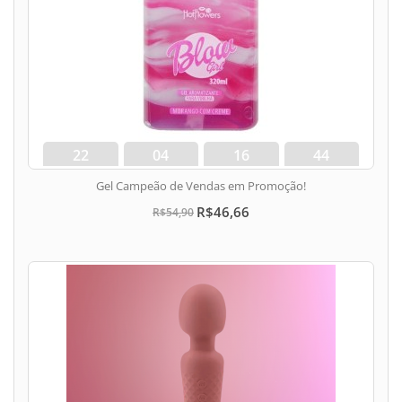
22
04
16
43
dias
hora
min
seg
Gel Campeão de Vendas em Promoção!
R$46,66
R$54,90