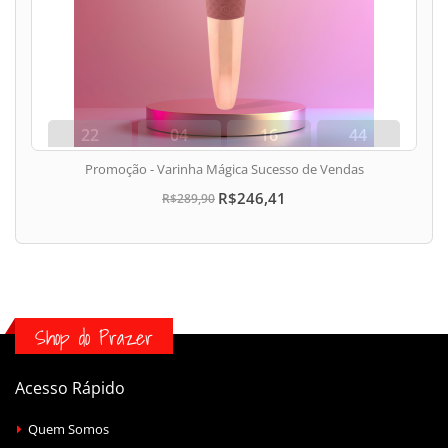
22
04
16
43
dias
hora
min
seg
Promoção - Varinha Mágica Sucesso de Vendas
R$246,41
R$289,90
Shop do Prazer
Acesso Rápido
Quem Somos