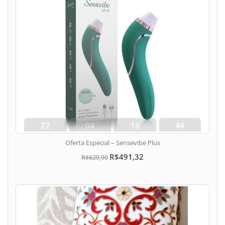
22
04
16
43
dias
hora
min
seg
Oferta Especial – Sensevibe Plus
R$491,32
R$629,90