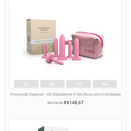
22
04
16
43
dias
hora
min
seg
Promoção Especial – Kit Dilatadores A Sós Rosa com 6 Unidades
R$148,67
R$174,90