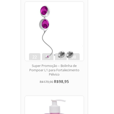
22
16
37
07
dias
hora
min
seg
Super Promoção – Bolinha de
Pompoar L1 para Fortalecimento
Pélvico
R$98,95
R$179,90