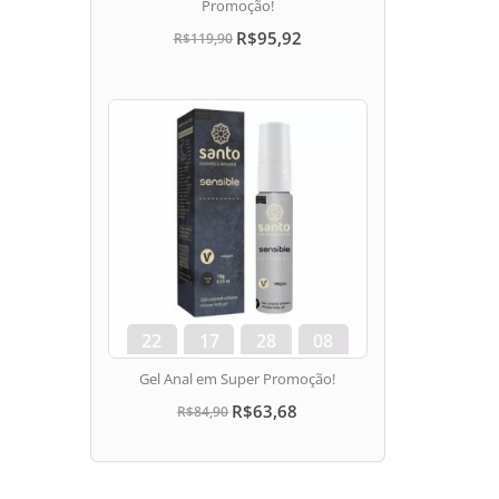
Promoção!
R$95,92
R$119,90
22
17
28
07
dias
hora
min
seg
Gel Anal em Super Promoção!
R$63,68
R$84,90