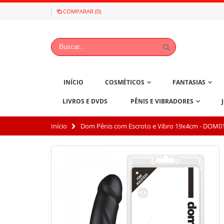
COMPARAR (0)
INÍCIO
COSMÉTICOS
FANTASIAS
LIVROS E DVDS
PÊNIS E VIBRADORES
Início
Dom Pênis com Escroto e Vibro 19x4cm - DOM0