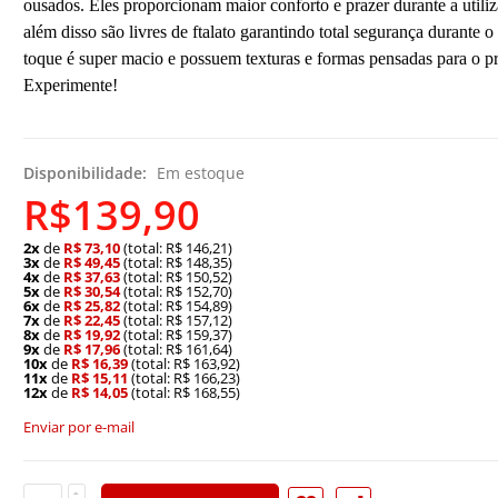
ousados. Eles proporcionam maior conforto e prazer durante a utiliz
além disso são livres de ftalato garantindo total segurança durante o
toque é super macio e possuem texturas e formas pensadas para o pr
Experimente!
Disponibilidade:
Em estoque
R$139,90
2x
de
R$ 73,10
(total: R$ 146,21)
3x
de
R$ 49,45
(total: R$ 148,35)
4x
de
R$ 37,63
(total: R$ 150,52)
5x
de
R$ 30,54
(total: R$ 152,70)
6x
de
R$ 25,82
(total: R$ 154,89)
7x
de
R$ 22,45
(total: R$ 157,12)
8x
de
R$ 19,92
(total: R$ 159,37)
9x
de
R$ 17,96
(total: R$ 161,64)
10x
de
R$ 16,39
(total: R$ 163,92)
11x
de
R$ 15,11
(total: R$ 166,23)
12x
de
R$ 14,05
(total: R$ 168,55)
Enviar por e-mail