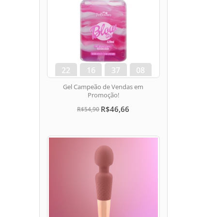
22
16
37
07
dias
hora
min
seg
Gel Campeão de Vendas em
Promoção!
R$46,66
R$54,90