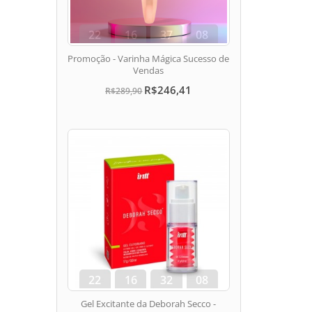
22
16
37
07
dias
hora
min
seg
Promoção - Varinha Mágica Sucesso de
Vendas
R$246,41
R$289,90
22
16
32
07
dias
hora
min
seg
Gel Excitante da Deborah Secco -