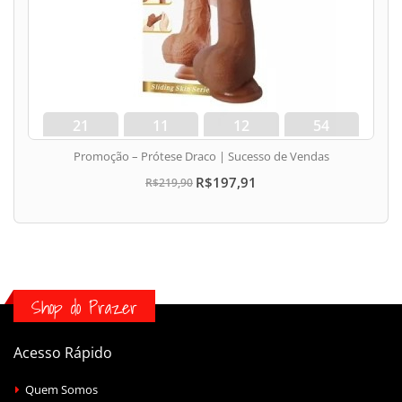
21
11
12
53
dias
hora
min
seg
Promoção – Prótese Draco | Sucesso de Vendas
R$197,91
R$219,90
Shop do Prazer
Acesso Rápido
Quem Somos