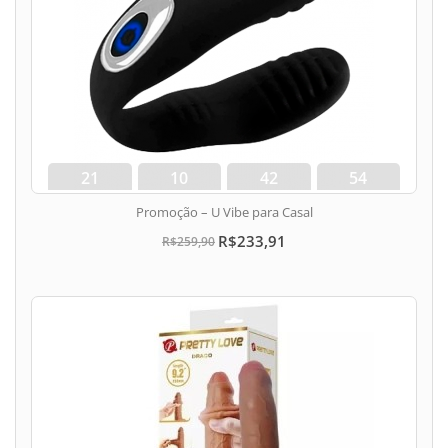
21
10
42
53
dias
hora
min
seg
Promoção – U Vibe para Casal
R$233,91
R$259,90