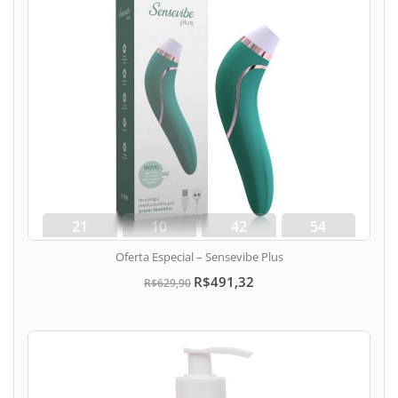
21
10
42
53
dias
hora
min
seg
Oferta Especial – Sensevibe Plus
R$491,32
R$629,90