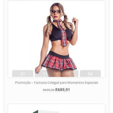
21
11
00
53
dias
hora
min
seg
Promoção – Fantasia Colegial para Momentos Especiais
R$89,91
R$99,90