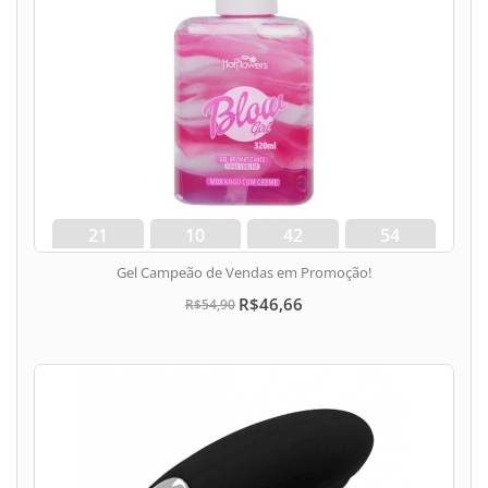
21
10
42
53
dias
hora
min
seg
Gel Campeão de Vendas em Promoção!
R$46,66
R$54,90