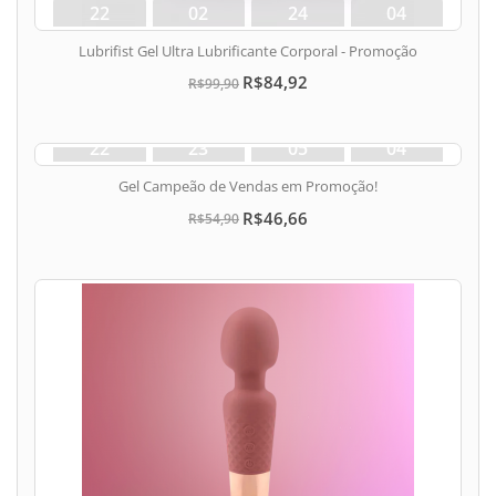
22
02
24
03
dias
hora
min
seg
Lubrifist Gel Ultra Lubrificante Corporal - Promoção
R$84,92
R$99,90
22
23
05
03
dias
hora
min
seg
Gel Campeão de Vendas em Promoção!
R$46,66
R$54,90