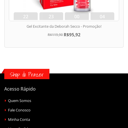
22
23
00
03
dias
hora
min
seg
Gel Excitante da Deborah Secco - Promoção!
R$95,92
R$119,90
Shop do Prazer
Acesso Rápido
Quem Somos
Fale Conosco
Minha Conta