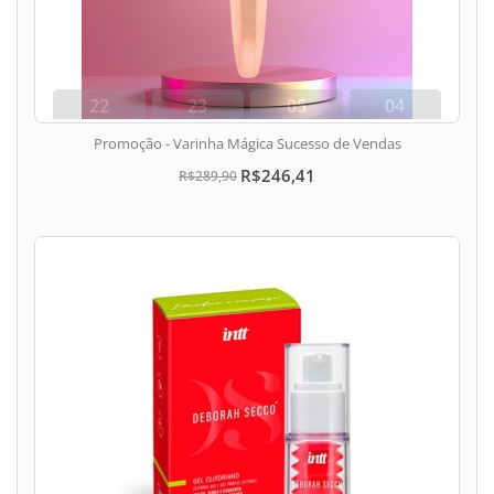
22
23
05
03
dias
hora
min
seg
Promoção - Varinha Mágica Sucesso de Vendas
R$246,41
R$289,90