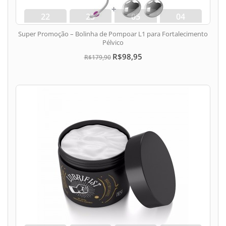
22
23
05
03
dias
hora
min
seg
Super Promoção – Bolinha de Pompoar L1 para Fortalecimento
Pélvico
R$98,95
R$179,90