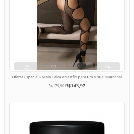
23
03
51
13
dias
hora
min
seg
Oferta Especial – Meia Calça Arrastão para um Visual Marcante
R$143,92
R$179,90