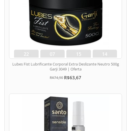
22
07
15
13
dias
hora
min
seg
Lubes Fist Lubrificante Corporal Extra Deslizante Neutro 500g
Garji 3049 | Oferta
R$63,67
R$74,90