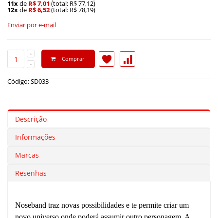
11x
de
R$ 7,01
(total: R$ 77,12)
12x
de
R$ 6,52
(total: R$ 78,19)
Enviar por e-mail
Comprar
Código: SD033
Descrição
Informações
Marcas
Resenhas
Noseband traz novas possibilidades e te permite criar um
novo universo onde poderá assumir outro personagem. A