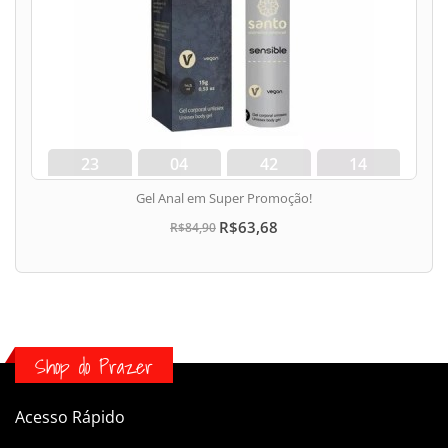
23
04
42
13
dias
hora
min
seg
Gel Anal em Super Promoção!
R$63,68
R$84,90
Shop do Prazer
Acesso Rápido