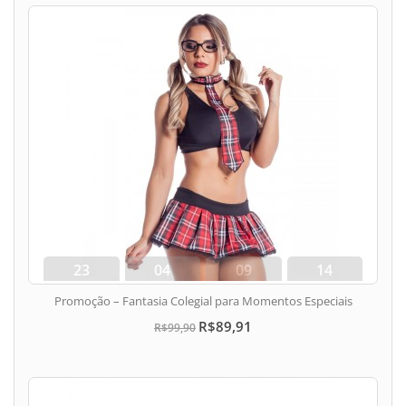
23
04
09
13
dias
hora
min
seg
Promoção – Fantasia Colegial para Momentos Especiais
R$89,91
R$99,90