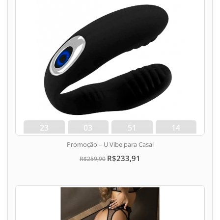
23
03
51
13
dias
hora
min
seg
Promoção – U Vibe para Casal
R$233,91
R$259,90