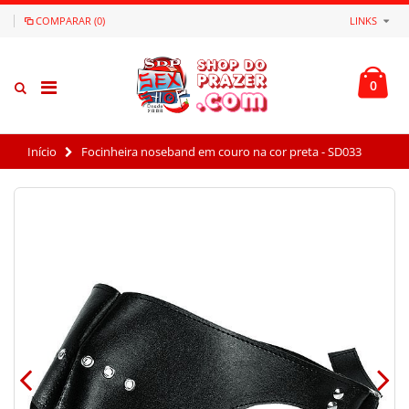
COMPARAR (0)
LINKS
0
Início
Focinheira noseband em couro na cor preta - SD033