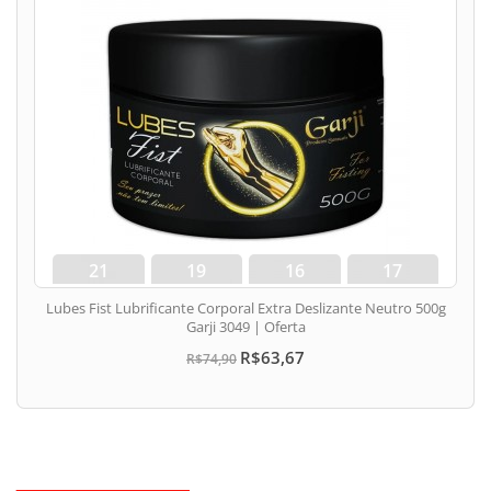
21
19
16
17
dias
hora
min
seg
Lubes Fist Lubrificante Corporal Extra Deslizante Neutro 500g
Garji 3049 | Oferta
R$63,67
R$74,90