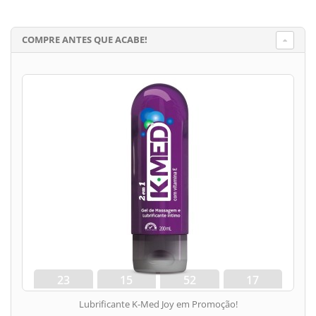
COMPRE ANTES QUE ACABE!
23
15
52
17
dias
hora
min
seg
Lubrificante K-Med Joy em Promoção!