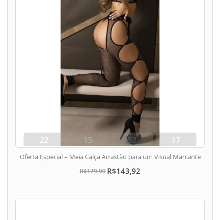
22
15
52
17
dias
hora
min
seg
Oferta Especial – Meia Calça Arrastão para um Visual Marcante
R$143,92
R$179,90