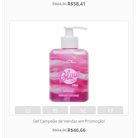
R$58,41
R$64,90
22
15
52
17
dias
hora
min
seg
Gel Campeão de Vendas em Promoção!
R$46,66
R$54,90