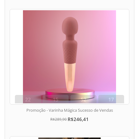
22
15
52
17
dias
hora
min
seg
Promoção - Varinha Mágica Sucesso de Vendas
R$246,41
R$289,90