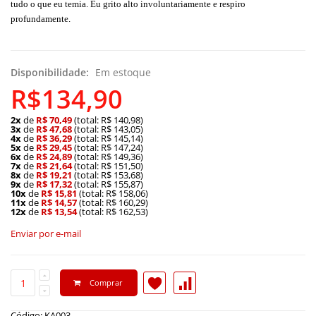
tudo o que eu temia. Eu grito alto involuntariamente e respiro
profundamente.
Disponibilidade:
Em estoque
R$134,90
2x
de
R$ 70,49
(total: R$ 140,98)
3x
de
R$ 47,68
(total: R$ 143,05)
4x
de
R$ 36,29
(total: R$ 145,14)
5x
de
R$ 29,45
(total: R$ 147,24)
6x
de
R$ 24,89
(total: R$ 149,36)
7x
de
R$ 21,64
(total: R$ 151,50)
8x
de
R$ 19,21
(total: R$ 153,68)
9x
de
R$ 17,32
(total: R$ 155,87)
10x
de
R$ 15,81
(total: R$ 158,06)
11x
de
R$ 14,57
(total: R$ 160,29)
12x
de
R$ 13,54
(total: R$ 162,53)
Enviar por e-mail
Comprar
Código: KA003