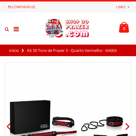
COMPARAR (0)
LINKS
0
Início
Kit 50 Tons de Prazer 3 - Quarto Vermelho - KA003