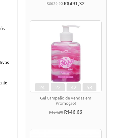
R$491,32
R$629,90
pós
tivos
ente
24
22
42
57
dias
hora
min
seg
Gel Campeão de Vendas em
Promoção!
R$46,66
R$54,90