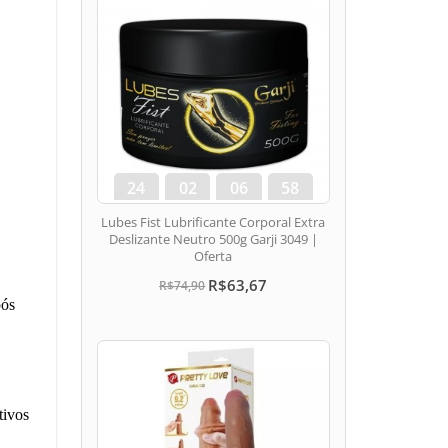
24
02
06
57
dias
hora
min
seg
Lubes Fist Lubrificante Corporal Extra
Deslizante Neutro 500g Garji 3049 |
Oferta
R$63,67
R$74,90
pós
tivos