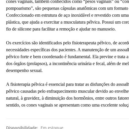
cones vaginais, também conhecidos como “pesos vaginais” ou “con
pompoarismo”, são pequenas cápsulas anatômicas com um formato 
Confeccionado em estrutura de aço inoxidável e revestido com um
plástica, que ajuda a exercitar a musculatura pélvica. Possui um co
fio de silicone para facilitar a remoção e ajudar no manuseio.
Os exercícios são identificados pelo fisioterapeuta pélvico, de acor
necessidades específicas dos pacientes. A manutenção de um assoal
pélvico forte e bem coordenado é fundamental. Ela previne e trata 
dos órgãos (prolapsos), a incontinência urinária e fecal, além de me
desempenho sexual.
A fisioterapia pélvica é essencial para tratar as disfunções do assoal
pélvico causadas pelo enfraquecimento muscular devido ao envelh
natural, à gravidez, à diminuição dos hormônios, entre outros fatore
sentido, os cones vaginais se apresentam como uma excelente soluç
Disponibilidade:
Em estoque