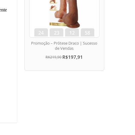
ente
24
23
12
57
dias
hora
min
seg
Promoção – Prótese Draco | Sucesso
de Vendas
R$197,91
R$219,90