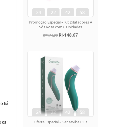
24
22
42
57
dias
hora
min
seg
Promoção Especial – Kit Dilatadores A
Sós Rosa com 6 Unidades
R$148,67
R$174,90
ão há
24
22
42
57
dias
hora
min
seg
Oferta Especial – Sensevibe Plus
e os