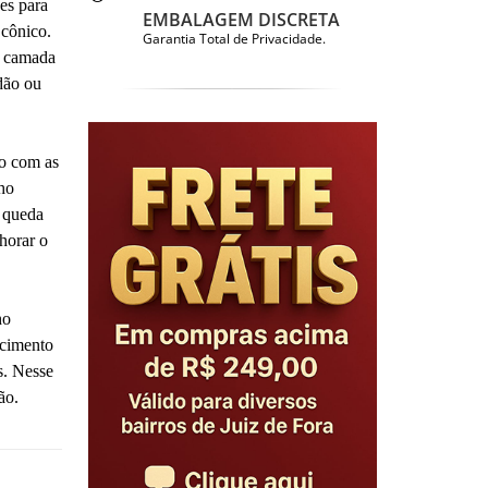
es para
EMBALAGEM DISCRETA
cônico.
Garantia Total de Privacidade.
a camada
rdão ou
do com as
ho
a queda
lhorar o
ho
ecimento
s. Nesse
ão.