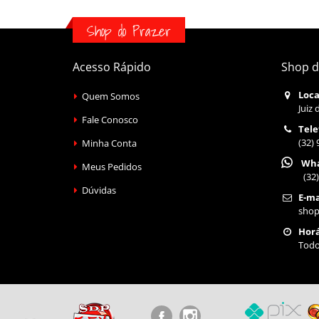
Shop do Prazer
Acesso Rápido
Shop d
Loca
Quem Somos
Juiz 
Fale Conosco
Tele
(32)
Minha Conta
Wha
Meus Pedidos
(32)
Dúvidas
E-ma
shop
Horá
Todo