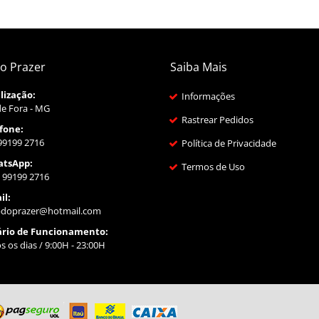
o Prazer
Saiba Mais
lização:
Informações
de Fora - MG
Rastrear Pedidos
fone:
 99199 2716
Política de Privacidade
tsApp:
Termos de Uso
 99199 2716
il:
doprazer@hotmail.com
rio de Funcionamento:
s os dias / 9:00H - 23:00H