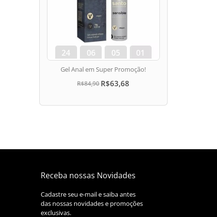
24
06
05
00
dias
hora
min
seg
Gel Anal em Super Promoção!
R$63,68
R$84,90
Receba nossas Novidades
Cadastre seu e-mail e saiba antes
das nossas novidades e promoções
exclusivas.