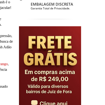
ash é o
EMBALAGEM DISCRETA
jacular!
Garantia Total de Privacidade.
e
a.
 pressão,
 busca de
ash Adão
rango
,
ência
 usado