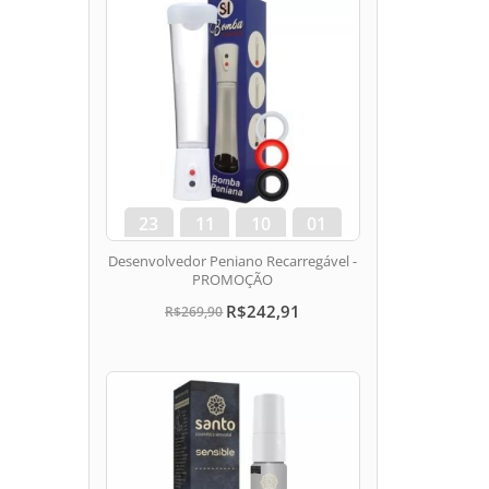
23
11
10
00
dias
hora
min
seg
Desenvolvedor Peniano Recarregável -
PROMOÇÃO
R$242,91
R$269,90