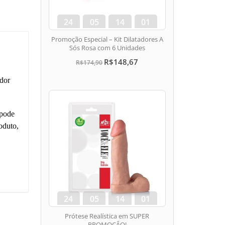
24
05
14
00
dias
hora
min
seg
Promoção Especial – Kit Dilatadores A
Sós Rosa com 6 Unidades
R$148,67
R$174,90
ador
 pode
oduto,
24
05
14
00
dias
hora
min
seg
Prótese Realística em SUPER
PROMOÇÂO!