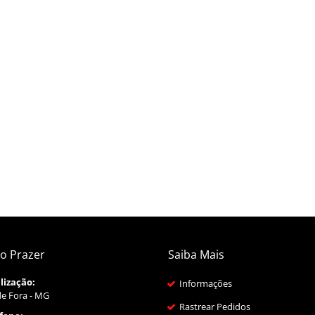
o Prazer
Saiba Mais
lização:
Informações
de Fora - MG
Rastrear Pedidos