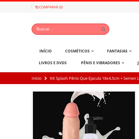
COMPARAR (0)
INÍCIO
COSMÉTICOS
FANTASIAS
LIVROS E DVDS
PÊNIS E VIBRADORES
Início
Kit Splash Pênis Que Ejacula 18x4,5cm + Semen