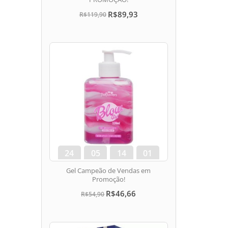
R$89,93
R$119,90
24
05
14
00
dias
hora
min
seg
Gel Campeão de Vendas em
Promoção!
R$46,66
R$54,90