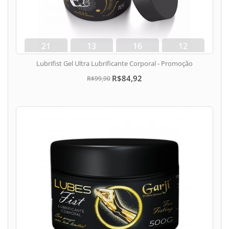
21
13
16
11
dias
hora
min
seg
Lubrifist Gel Ultra Lubrificante Corporal - Promoção
R$84,92
R$99,90