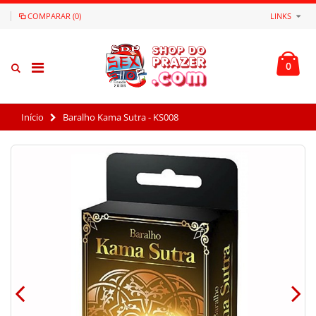
COMPARAR (0)
LINKS
0
Início
Baralho Kama Sutra - KS008