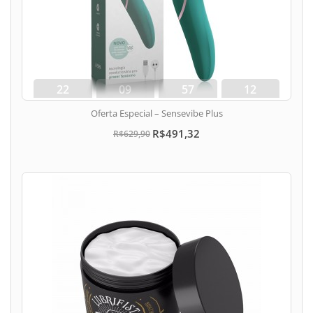
22
09
57
11
dias
hora
min
seg
Oferta Especial – Sensevibe Plus
R$491,32
R$629,90