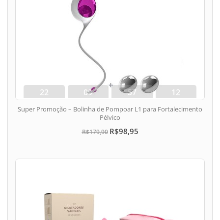
22
09
57
11
dias
hora
min
seg
Super Promoção – Bolinha de Pompoar L1 para Fortalecimento
Pélvico
R$98,95
R$179,90