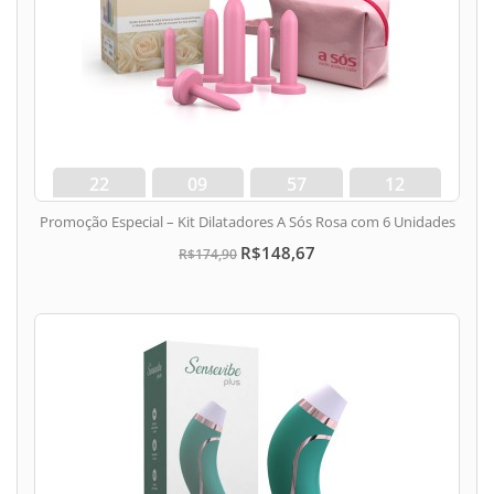
22
09
57
11
dias
hora
min
seg
Promoção Especial – Kit Dilatadores A Sós Rosa com 6 Unidades
R$148,67
R$174,90