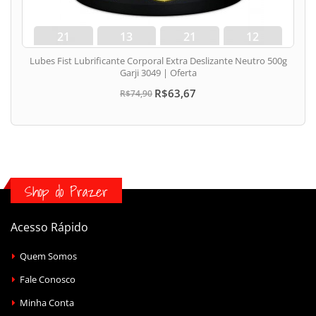
21
13
21
11
dias
hora
min
seg
Lubes Fist Lubrificante Corporal Extra Deslizante Neutro 500g
Garji 3049 | Oferta
R$63,67
R$74,90
Shop do Prazer
Acesso Rápido
Quem Somos
Fale Conosco
Minha Conta