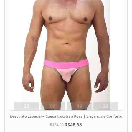
23
06
49
28
dias
hora
min
seg
Desconto Especial – Cueca Jockstrap Rosa | Elegância e Conforto
R$48,68
R$64,90