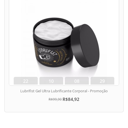
22
10
08
28
dias
hora
min
seg
Lubrifist Gel Ultra Lubrificante Corporal - Promoção
R$84,92
R$99,90