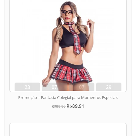
23
07
07
28
dias
hora
min
seg
Promoção – Fantasia Colegial para Momentos Especiais
R$89,91
R$99,90