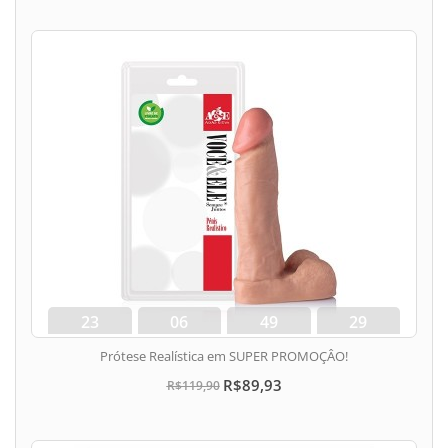
23
06
49
28
dias
hora
min
seg
Prótese Realística em SUPER PROMOÇÂO!
R$89,93
R$119,90