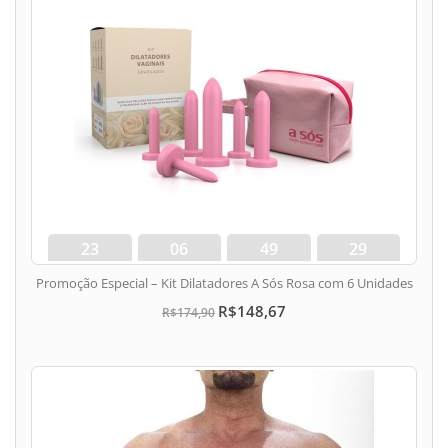
23
06
49
28
dias
hora
min
seg
Promoção Especial – Kit Dilatadores A Sós Rosa com 6 Unidades
R$148,67
R$174,90