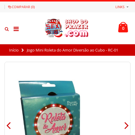
COMPARAR (0)
LINKS
0
Início
Jogo Mini Roleta do Amor Diversão ao Cubo - RC-01