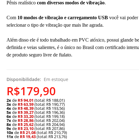
Pênis realístico
com diversos modos de vibração
.
Com
10 modos de vibração e carregamento USB
você vai poder
selecionar o tipo de vibração que mais lhe agrada.
Além disso ele é todo trabalhado em PVC atóxico, possui glande b
definida e veias salientes, é o único no Brasil com certificado intern
de produto seguro livre de ftalato.
Disponibilidade:
Em estoque
R$179,90
2x
de
R$ 94,01
(total: R$ 188,01)
3x
de
R$ 63,59
(total: R$ 190,77)
4x
de
R$ 48,39
(total: R$ 193,56)
5x
de
R$ 39,27
(total: R$ 196,36)
6x
de
R$ 33,20
(total: R$ 199,18)
7x
de
R$ 28,86
(total: R$ 202,04)
8x
de
R$ 25,62
(total: R$ 204,94)
9x
de
R$ 23,10
(total: R$ 207,86)
10x
de
R$ 21,08
(total: R$ 210,79)
11x
de
R$ 19,43
(total: R$ 213,76)