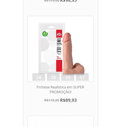
R$98,95
R$179,90
24
18
34
56
dias
hora
min
seg
Prótese Realística em SUPER
PROMOÇÂO!
R$89,93
R$119,90