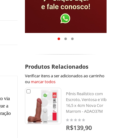
Produtos Relacionados
Verificar itens a ser adicionados ao carrinho
ou
marcar todos
Pênis Realístico com
o via
Escroto, Ventosa e Vibro
16,5 x 4cm Nova Cor
que a
Marrom - ADAO37M
bração
R$139,90