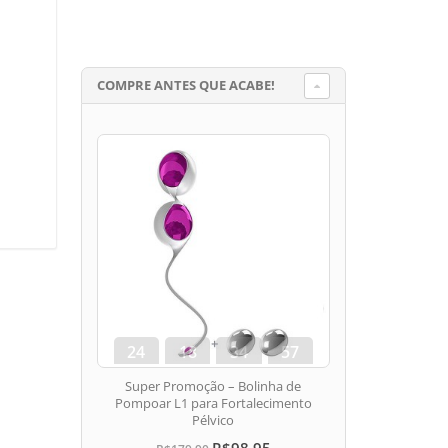
COMPRE ANTES QUE ACABE!
24
18
34
56
dias
hora
min
seg
Super Promoção – Bolinha de
Pompoar L1 para Fortalecimento
Pélvico