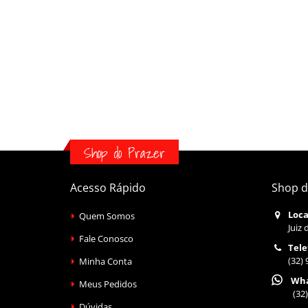
Shop do Prazer
Acesso Rápido
Shop d
Loca
Quem Somos
Juiz 
Fale Conosco
Tele
(32)
Minha Conta
Wha
Meus Pedidos
(32)
Dúvidas