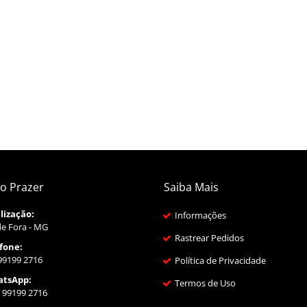
o Prazer
Saiba Mais
lização:
Informações
de Fora - MG
Rastrear Pedidos
fone:
 99199 2716
Política de Privacidade
tsApp:
Termos de Uso
 99199 2716