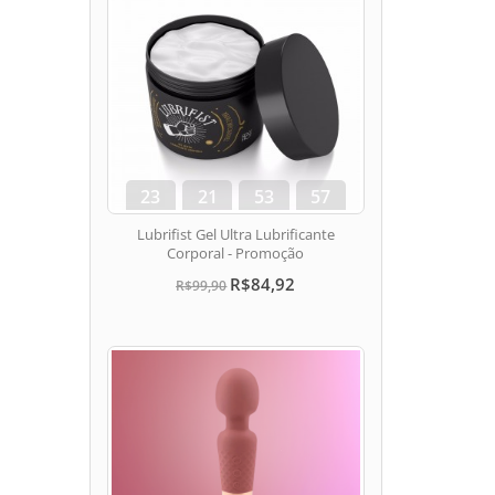
23
21
53
56
dias
hora
min
seg
Lubrifist Gel Ultra Lubrificante
Corporal - Promoção
R$84,92
R$99,90