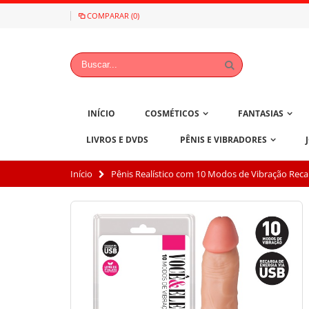
COMPARAR (0)
INÍCIO
COSMÉTICOS
FANTASIAS
LIVROS E DVDS
PÊNIS E VIBRADORES
Início
Pênis Realístico com 10 Modos de Vibração Reca