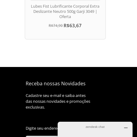
dias
hora
min
seg
Lubes Fist Lubrificante Corporal Extra
Deslizante Neutro 500g Garji 3049 |
Oferta
R$63,67
R$74,90
Receba nossas Novidades
Cadastre seu e-mail e saiba antes
das nossas novidades e promoções
exclusivas.
Digite seu endereço de E-mail