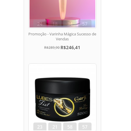
24
18
34
56
dias
hora
min
seg
Promoção - Varinha Mágica Sucesso de
Vendas
R$246,41
R$289,90
23
21
58
56