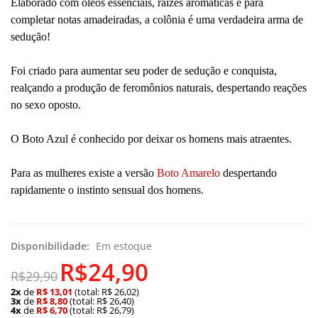
Elaborado com óleos essenciais, raízes aromáticas e para
completar notas amadeiradas, a colônia é uma verdadeira arma de
sedução!
Foi criado para aumentar seu poder de sedução e conquista,
realçando a produção de feromônios naturais, despertando reações
no sexo oposto.
O Boto Azul é conhecido por deixar os homens mais atraentes.
Para as mulheres existe a versão
Boto Amarelo
despertando
rapidamente o instinto sensual dos homens.
Disponibilidade:
Em estoque
R$24,90
R$29,90
2x
de
R$ 13,01
(total: R$ 26,02)
3x
de
R$ 8,80
(total: R$ 26,40)
4x
de
R$ 6,70
(total: R$ 26,79)