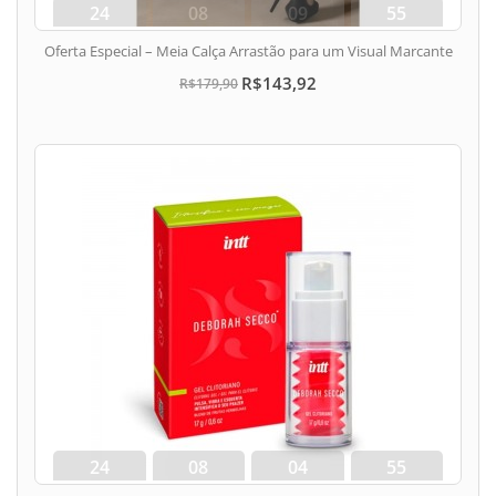
24
08
09
54
dias
hora
min
seg
Oferta Especial – Meia Calça Arrastão para um Visual Marcante
R$143,92
R$179,90
24
08
04
54
dias
hora
min
seg