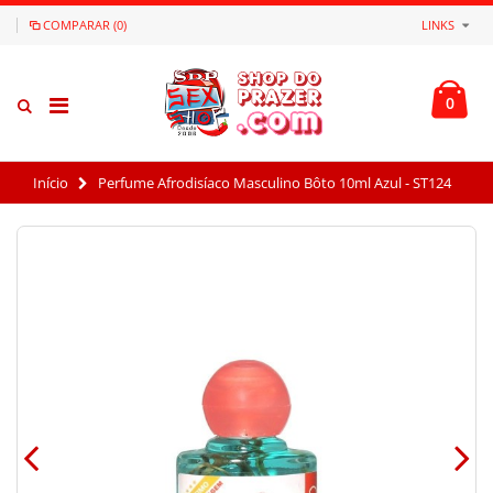
COMPARAR (0)
LINKS
0
Início
Perfume Afrodisíaco Masculino Bôto 10ml Azul - ST124