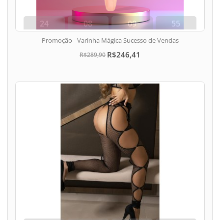
24
08
09
54
dias
hora
min
seg
Promoção - Varinha Mágica Sucesso de Vendas
R$246,41
R$289,90