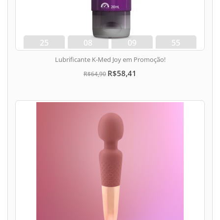
25
08
09
54
dias
hora
min
seg
Lubrificante K-Med Joy em Promoção!
R$58,41
R$64,90