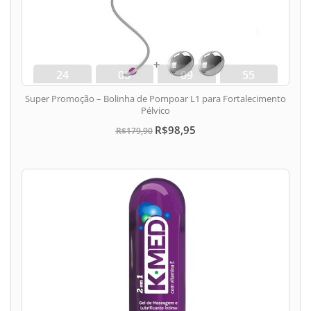
24
08
09
54
dias
hora
min
seg
Super Promoção – Bolinha de Pompoar L1 para Fortalecimento
Pélvico
R$98,95
R$179,90