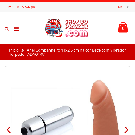
COMPARAR (0)
LINKS
0
Início
Anel Companheiro 11x2,5 cm na cor Bege com Vibrador
Torpedo - ADAO14V