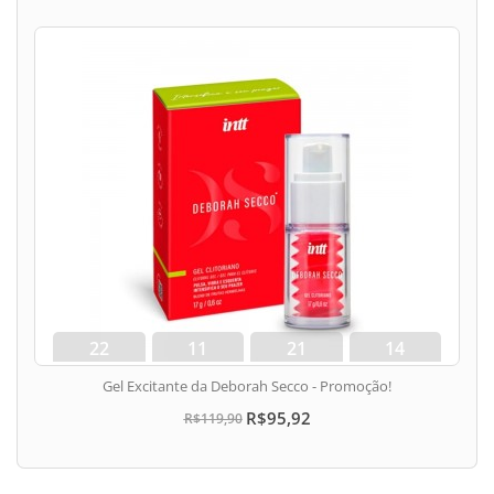
22
11
21
13
dias
hora
min
seg
Gel Excitante da Deborah Secco - Promoção!
R$95,92
R$119,90