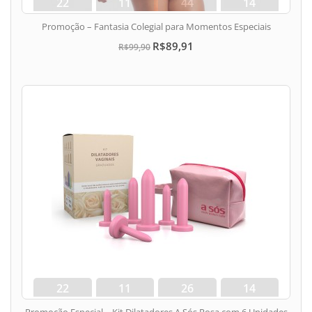
22
11
44
13
dias
hora
min
seg
Promoção – Fantasia Colegial para Momentos Especiais
R$89,91
R$99,90
22
11
26
13
dias
hora
min
seg
Promoção Especial – Kit Dilatadores A Sós Rosa com 6 Unidades