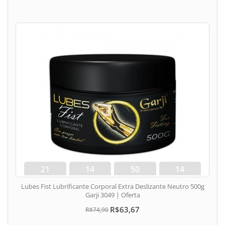
21
14
50
13
dias
hora
min
seg
Lubes Fist Lubrificante Corporal Extra Deslizante Neutro 500g
Garji 3049 | Oferta
R$63,67
R$74,90