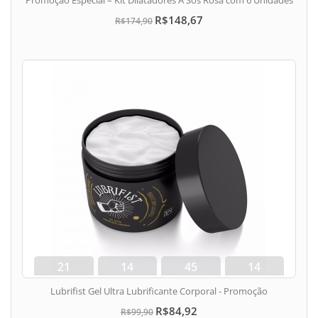
R$148,67
R$174,90
21
14
45
13
dias
hora
min
seg
Lubrifist Gel Ultra Lubrificante Corporal - Promoção
R$84,92
R$99,90