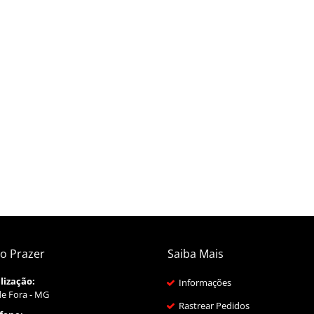
o Prazer
Saiba Mais
lização:
Informações
de Fora - MG
Rastrear Pedidos