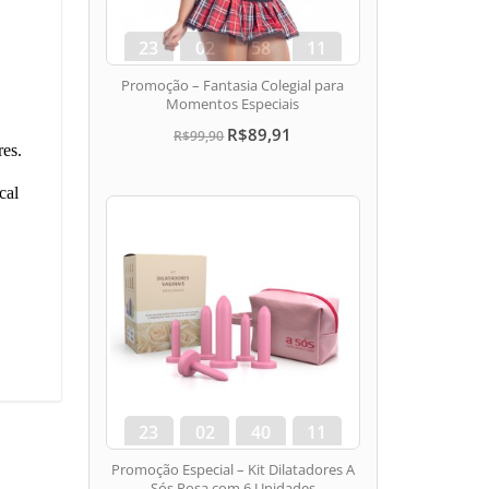
23
02
58
10
dias
hora
min
seg
Promoção – Fantasia Colegial para
Momentos Especiais
R$89,91
R$99,90
res.
cal
23
02
40
10
dias
hora
min
seg
Promoção Especial – Kit Dilatadores A
Sós Rosa com 6 Unidades