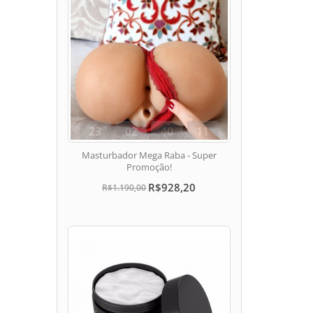
23
02
40
10
dias
hora
min
seg
Masturbador Mega Raba - Super
Promoção!
R$928,20
R$1.190,00