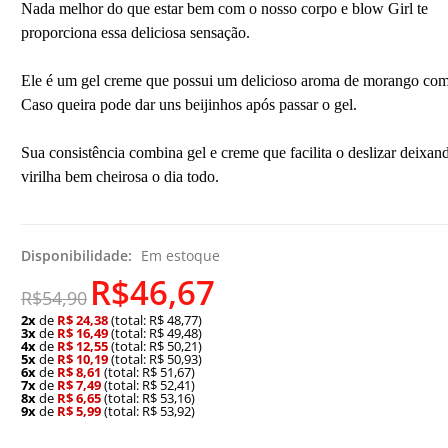
Nada melhor do que estar bem com o nosso corpo e blow Girl te
proporciona essa deliciosa sensação.
Ele é um gel creme que possui um delicioso aroma de morango co
Caso queira pode dar uns beijinhos após passar o gel.
Sua consistência combina gel e creme que facilita o deslizar deixan
virilha bem cheirosa o dia todo.
Disponibilidade:
Em estoque
R$46,67
R$54,90
2x
de
R$ 24,38
(total: R$ 48,77)
3x
de
R$ 16,49
(total: R$ 49,48)
4x
de
R$ 12,55
(total: R$ 50,21)
5x
de
R$ 10,19
(total: R$ 50,93)
6x
de
R$ 8,61
(total: R$ 51,67)
7x
de
R$ 7,49
(total: R$ 52,41)
8x
de
R$ 6,65
(total: R$ 53,16)
9x
de
R$ 5,99
(total: R$ 53,92)