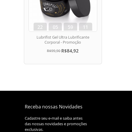
22
05
59
10
dias
hora
min
seg
Lubrifist Gel Ultra Lubrificante
Corporal - Promoção
R$84,92
R$99,90
Receba nossas Novidades
Cadastre seu e-mail e saiba antes
das nossas novidades e promoções
exclusivas.