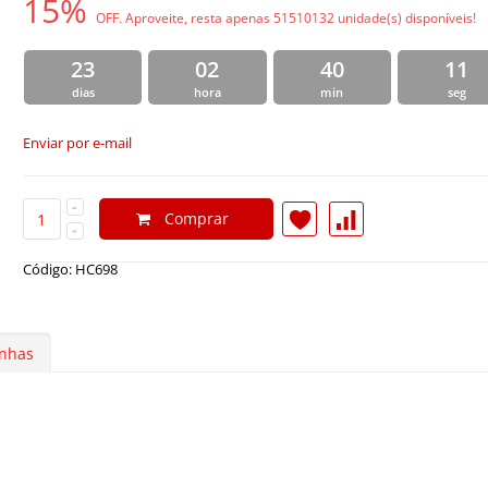
15%
OFF. Aproveite, resta apenas 51510132 unidade(s) disponíveis!
23
02
40
10
dias
hora
min
seg
Enviar por e-mail
Comprar
Código: HC698
nhas