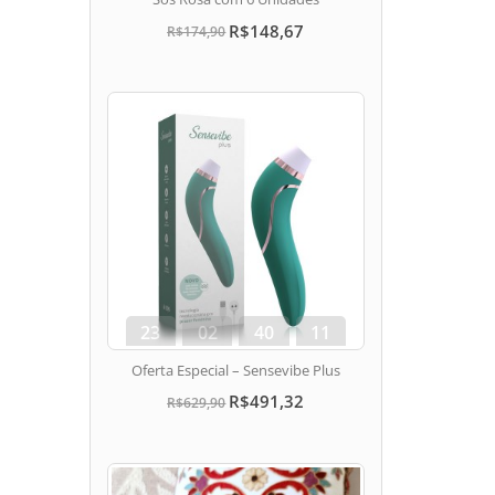
R$148,67
R$174,90
23
02
40
10
dias
hora
min
seg
Oferta Especial – Sensevibe Plus
R$491,32
R$629,90