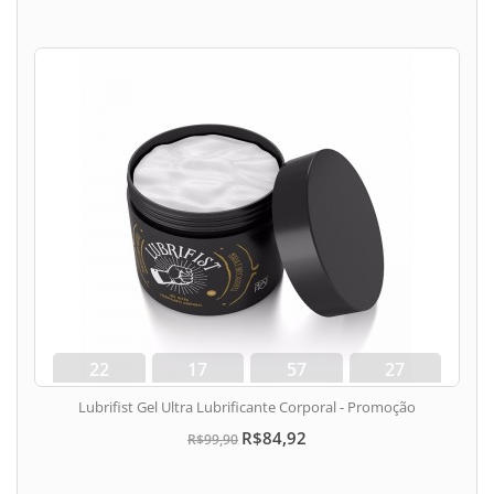
22
17
57
26
dias
hora
min
seg
Lubrifist Gel Ultra Lubrificante Corporal - Promoção
R$84,92
R$99,90