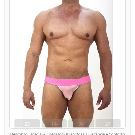
23
14
38
26
dias
hora
min
seg
Desconto Especial – Cueca Jockstrap Rosa | Elegância e Conforto