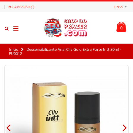
COMPARAR (0)
LINKS
0
Início
Dessensibilizante Anal Cliv Gold Extra Forte Intt 30ml -
FU0012