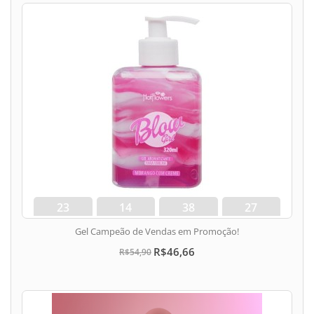
23
14
38
26
dias
hora
min
seg
Gel Campeão de Vendas em Promoção!
R$46,66
R$54,90