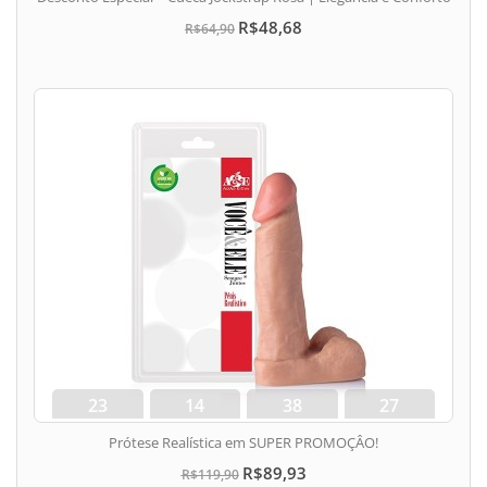
R$48,68
R$64,90
23
14
38
26
dias
hora
min
seg
Prótese Realística em SUPER PROMOÇÂO!
R$89,93
R$119,90