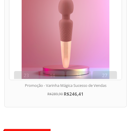
23
14
38
26
dias
hora
min
seg
Promoção - Varinha Mágica Sucesso de Vendas
R$246,41
R$289,90