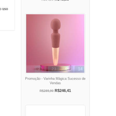
o uso
23
23
45
13
dias
hora
min
seg
Promoção - Varinha Mágica Sucesso de
Vendas
R$246,41
R$289,90