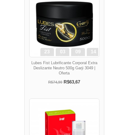
23
03
09
13
dias
hora
min
seg
Lubes Fist Lubrificante Corporal Extra
Deslizante Neutro 500g Garji 3049 |
Oferta
R$63,67
R$74,90