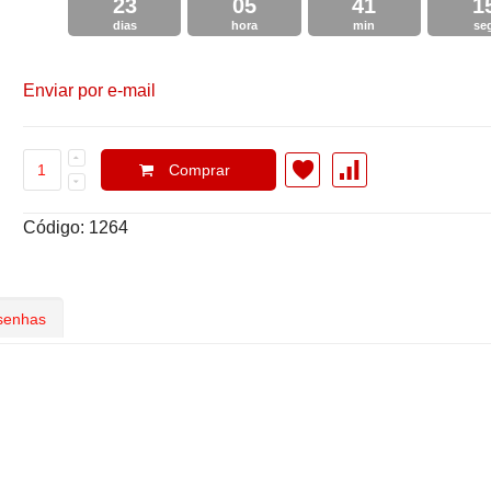
23
05
41
1
dias
hora
min
se
Enviar por e-mail
Comprar
Código: 1264
senhas