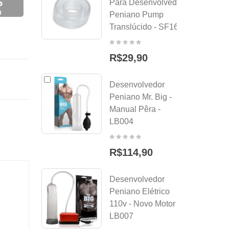
4
Para Desenvolvedor
g
Peniano Pump
Translúcido - SF164
R$29,90
Desenvolvedor
Peniano Mr. Big -
Manual Pêra -
LB004
R$114,90
Desenvolvedor
Peniano Elétrico
110v - Novo Motor -
LB007