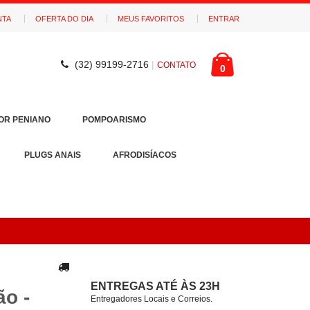
NTA
OFERTA DO DIA
MEUS FAVORITOS
ENTRAR
(32) 99199-2716
|
CONTATO
0
OR PENIANO
POMPOARISMO
PLUGS ANAIS
AFRODISÍACOS
ENTREGAS ATÉ ÀS 23H
o -
Entregadores Locais e Correios.