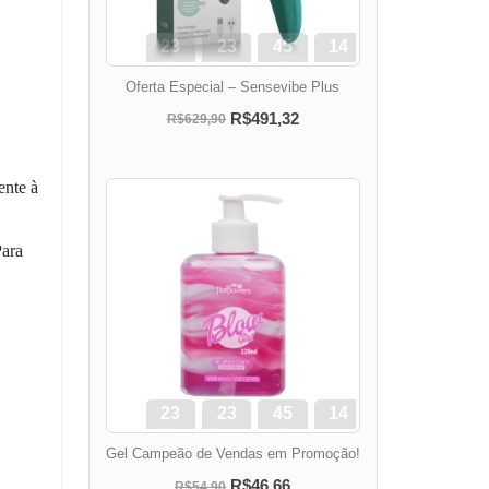
23
23
45
13
dias
hora
min
seg
Oferta Especial – Sensevibe Plus
R$491,32
R$629,90
ente à
Para
23
23
45
13
dias
hora
min
seg
Gel Campeão de Vendas em Promoção!
R$46,66
R$54,90