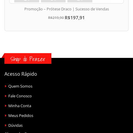
dias
min
seg
Promoção – Prótese Draco | Sucesso de Vendas
R$197,91
R$219,90
Shop do Prazer
Acesso Rápido
Quem Somos
Fale Conosco
Minha Conta
Meus Pedidos
Dúvidas