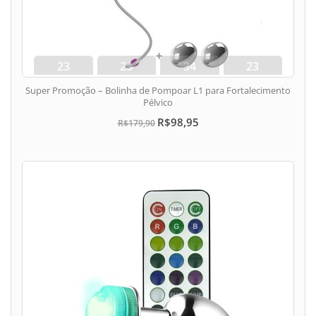
23
23
34
23
dias
hora
min
seg
Super Promoção – Bolinha de Pompoar L1 para Fortalecimento
Pélvico
R$98,95
R$179,90