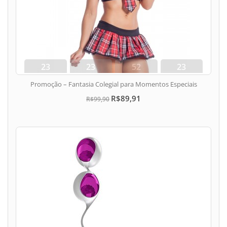
23
23
52
23
dias
hora
min
seg
Promoção – Fantasia Colegial para Momentos Especiais
R$89,91
R$99,90