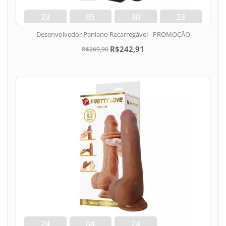
23
05
30
23
dias
hora
min
seg
Desenvolvedor Peniano Recarregável - PROMOÇÃO
R$242,91
R$269,90
24
04
23