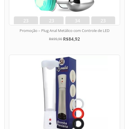
23
23
34
23
dias
hora
min
seg
Promoção – Plug Anal Metálico com Controle de LED
R$84,92
R$99,90