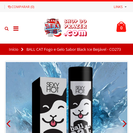
COMPARAR (0)
LINKS
0
Início
BALL CAT Fogo e Gelo Sabor Black Ice Beijável - CO273