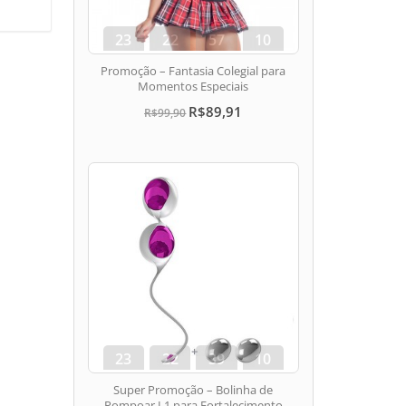
23
22
57
10
dias
hora
min
seg
Promoção – Fantasia Colegial para
Momentos Especiais
R$89,91
R$99,90
23
22
39
10
dias
hora
min
seg
Super Promoção – Bolinha de
Pompoar L1 para Fortalecimento