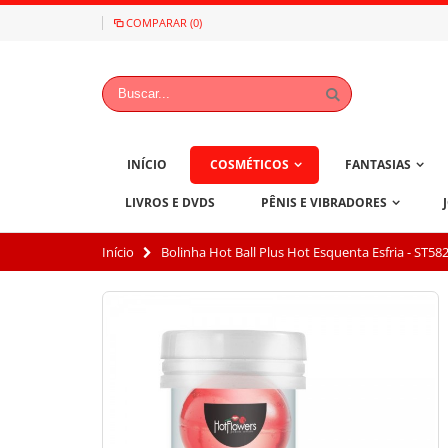
COMPARAR (0)
INÍCIO
COSMÉTICOS
FANTASIAS
LIVROS E DVDS
PÊNIS E VIBRADORES
Início
Bolinha Hot Ball Plus Hot Esquenta Esfria - ST58