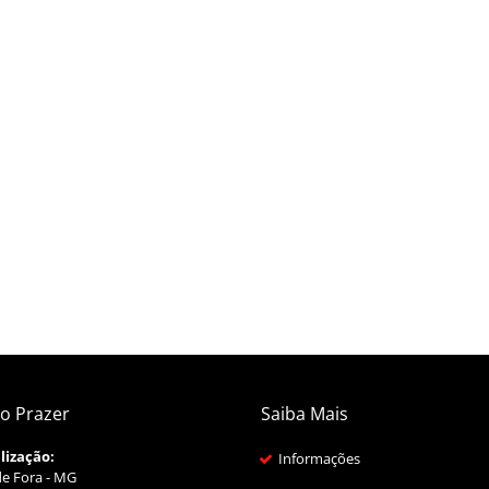
o Prazer
Saiba Mais
lização:
Informações
de Fora - MG