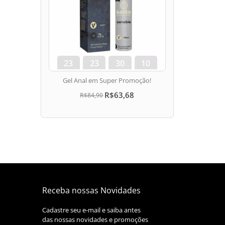
23
23
30
10
dias
hora
min
seg
Gel Anal em Super Promoção!
R$63,68
R$84,90
Receba nossas Novidades
Cadastre seu e-mail e saiba antes
das nossas novidades e promoções