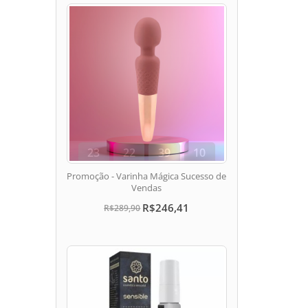
23
22
39
10
dias
hora
min
seg
Promoção - Varinha Mágica Sucesso de
Vendas
R$246,41
R$289,90