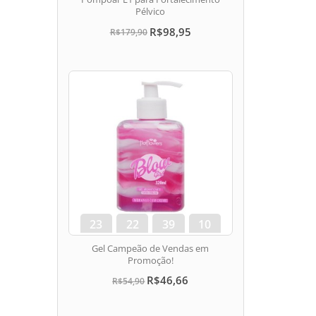
Pélvico
R$98,95
R$179,90
23
22
39
10
dias
hora
min
seg
Gel Campeão de Vendas em
Promoção!
R$46,66
R$54,90