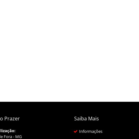
o Prazer
Saiba Mais
lização:
Informações
de Fora - MG