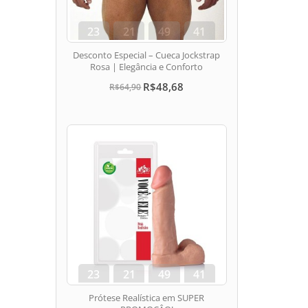
23
21
49
41
dias
hora
min
seg
Desconto Especial – Cueca Jockstrap
Rosa | Elegância e Conforto
R$48,68
R$64,90
23
21
49
41
dias
hora
min
seg
Prótese Realística em SUPER