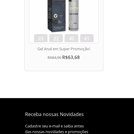
23
22
40
41
dias
hora
min
seg
Gel Anal em Super Promoção!
R$63,68
R$84,90
Receba nossas Novidades
Cadastre seu e-mail e saiba antes
das nossas novidades e promoções