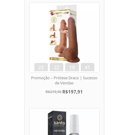
23
22
19
41
dias
hora
min
seg
Promoção – Prótese Draco | Sucesso
de Vendas
R$197,91
R$219,90