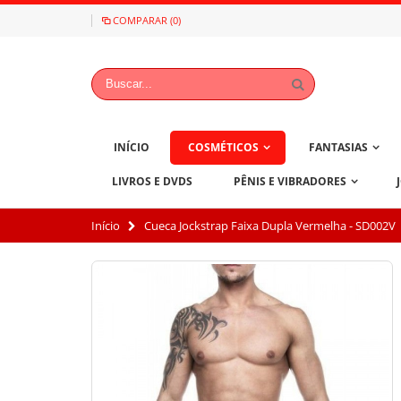
COMPARAR (0)
INÍCIO
COSMÉTICOS
FANTASIAS
LIVROS E DVDS
PÊNIS E VIBRADORES
Início
Cueca Jockstrap Faixa Dupla Vermelha - SD002V