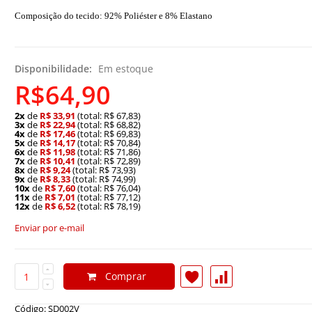
Composição do tecido: 92% Poliéster e 8% Elastano
Disponibilidade:
Em estoque
R$64,90
2x
de
R$ 33,91
(total: R$ 67,83)
3x
de
R$ 22,94
(total: R$ 68,82)
4x
de
R$ 17,46
(total: R$ 69,83)
5x
de
R$ 14,17
(total: R$ 70,84)
6x
de
R$ 11,98
(total: R$ 71,86)
7x
de
R$ 10,41
(total: R$ 72,89)
8x
de
R$ 9,24
(total: R$ 73,93)
9x
de
R$ 8,33
(total: R$ 74,99)
10x
de
R$ 7,60
(total: R$ 76,04)
11x
de
R$ 7,01
(total: R$ 77,12)
12x
de
R$ 6,52
(total: R$ 78,19)
Enviar por e-mail
Comprar
Código: SD002V