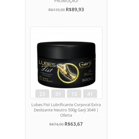
PROMOÇÂO!
R$89,93
R$119,90
23
01
13
41
dias
hora
min
seg
Lubes Fist Lubrificante Corporal Extra
Deslizante Neutro 500g Garji 3049 |
Oferta
R$63,67
R$74,90