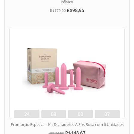
Pélvico
R$98,95
R$179,90
24
03
00
06
dias
hora
min
seg
Promoção Especial – Kit Dilatadores A Sós Rosa com 6 Unidades
R$148,67
R$174,90