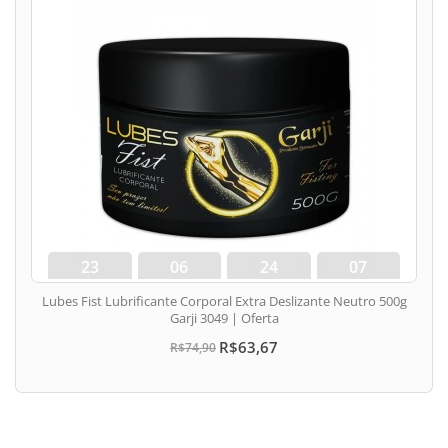
23
06
24
06
dias
hora
min
seg
Lubes Fist Lubrificante Corporal Extra Deslizante Neutro 500g
Garji 3049 | Oferta
R$63,67
R$74,90