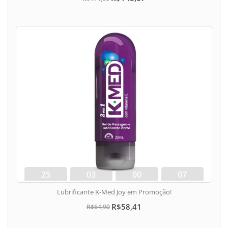
25
03
00
06
dias
hora
min
seg
Lubrificante K-Med Joy em Promoção!
R$58,41
R$64,90