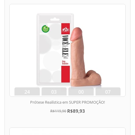
24
03
00
06
dias
hora
min
seg
Prótese Realística em SUPER PROMOÇÂO!
R$89,93
R$119,90