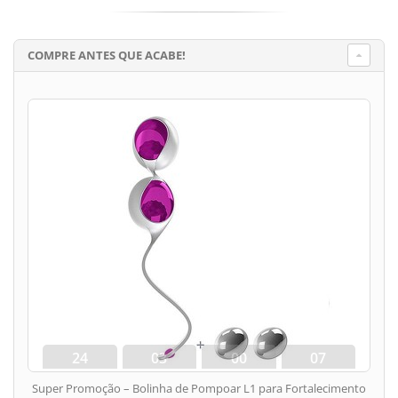
COMPRE ANTES QUE ACABE!
24
03
00
06
dias
hora
min
seg
Super Promoção – Bolinha de Pompoar L1 para Fortalecimento