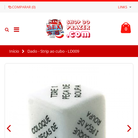
COMPARAR (0)
LINKS
0
Início
Dado - Strip ao cubo - LD009