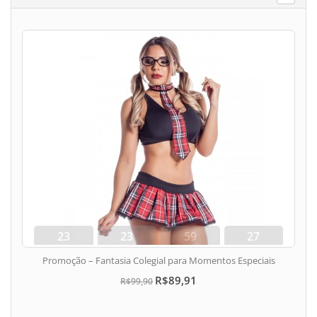
23
23
59
26
dias
hora
min
seg
Promoção – Fantasia Colegial para Momentos Especiais
R$89,91
R$99,90