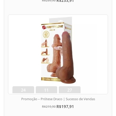
R$233,91
R$259,90
24
11
26
dias
min
seg
Promoção – Prótese Draco | Sucesso de Vendas
R$197,91
R$219,90