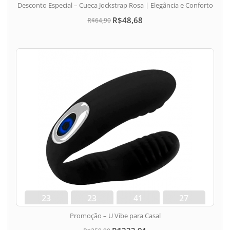
Desconto Especial – Cueca Jockstrap Rosa | Elegância e Conforto
R$48,68
R$64,90
23
23
41
26
dias
hora
min
seg
Promoção – U Vibe para Casal