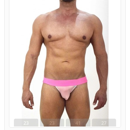
23
23
41
26
dias
hora
min
seg