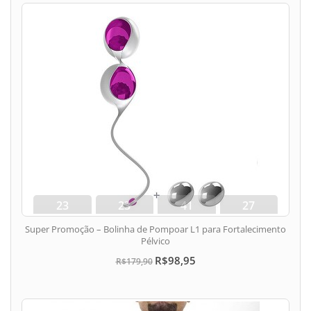
23
23
41
26
dias
hora
min
seg
Super Promoção – Bolinha de Pompoar L1 para Fortalecimento
Pélvico
R$98,95
R$179,90