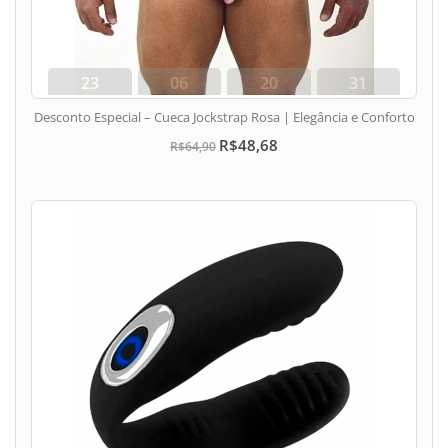
23
06
20
31
dias
hora
min
seg
Desconto Especial – Cueca Jockstrap Rosa | Elegância e Conforto
R$48,68
R$64,90