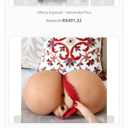
23
06
20
31
dias
hora
min
seg
Oferta Especial – Sensevibe Plus
R$491,32
R$629,90
23
06
20
31
dias
hora
min
seg