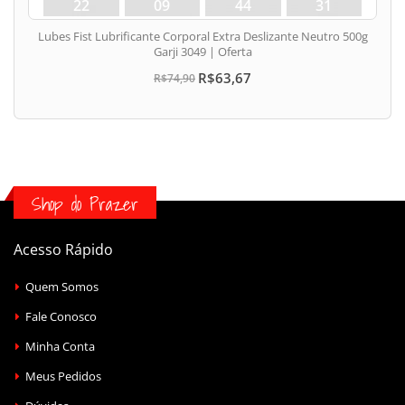
22
09
44
31
dias
hora
min
seg
Lubes Fist Lubrificante Corporal Extra Deslizante Neutro 500g
Garji 3049 | Oferta
R$63,67
R$74,90
Shop do Prazer
Acesso Rápido
Quem Somos
Fale Conosco
Minha Conta
Meus Pedidos