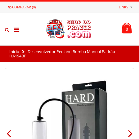
COMPARAR (0)
LINKS
0
Início
Desenvolvedor Peniano Bomba Manual Padrão -
HA194BP