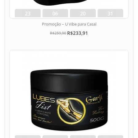
23
06
20
31
dias
hora
min
seg
Promoção – U Vibe para Casal
R$233,91
R$259,90