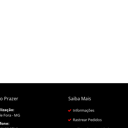
o Prazer
Saiba Mais
lização:
Informações
de Fora - MG
Rastrear Pedidos
fone: