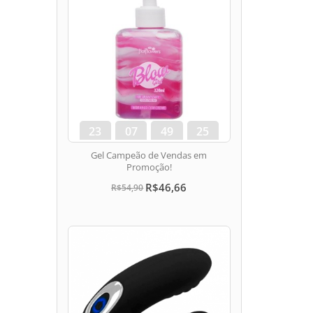
23
07
49
24
dias
hora
min
seg
Gel Campeão de Vendas em
Promoção!
R$46,66
R$54,90