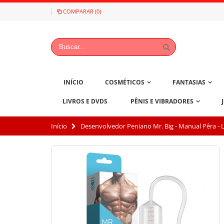
COMPARAR (0)
INÍCIO
COSMÉTICOS
FANTASIAS
LIVROS E DVDS
PÊNIS E VIBRADORES
Início
Desenvolvedor Peniano Mr. Big - Manual Pêra - 