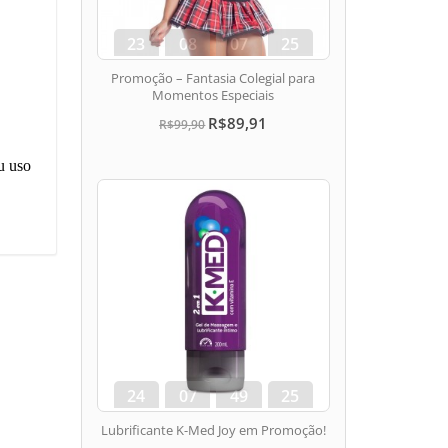
23
08
07
24
dias
hora
min
seg
Promoção – Fantasia Colegial para
Momentos Especiais
R$89,91
R$99,90
u uso
24
07
49
24
dias
hora
min
seg
Lubrificante K-Med Joy em Promoção!