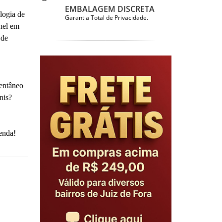
EMBALAGEM DISCRETA
logia de
Garantia Total de Privacidade.
nel em
 de
entâneo
nis?
enda!