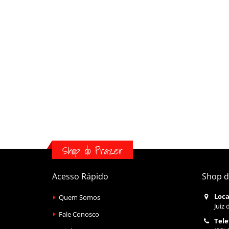
Shop do Prazer
Acesso Rápido
Shop d
Loca
Quem Somos
Juiz 
Fale Conosco
Tele