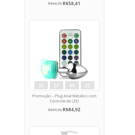
R$58,41
R$64,90
23
07
49
24
dias
hora
min
seg
Promoção – Plug Anal Metálico com
Controle de LED
R$84,92
R$99,90