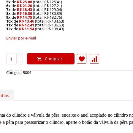
5x
de
R$ 25,08
(total: R$ 125,41)
6x
de
R$ 21,20
(total: R$ 127,21)
7x
de
R$ 18,43
(total: R$ 129,04)
8x
de
R$ 16,36
(total: R$ 130,89)
9x
de
R$ 14,75
(total: R$ 132,76)
10x
de
R$ 13,46
(total: R$ 134,63)
11x
de
R$ 12,41
(total: R$ 136,53)
12x
de
R$ 11,54
(total: R$ 138,43)
Enviar por e-mail
Comprar
Código: LB004
nhas
a do cilindro e válvula da pêra, encaixe o anel acoplado no cilindro no
 pêra para pressurizar o cilindro, aperte o botão da válvula da pêra p