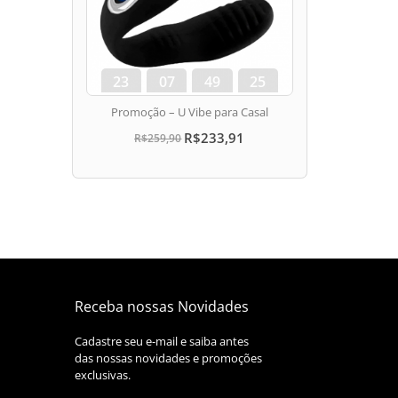
23
07
49
24
dias
hora
min
seg
Promoção – U Vibe para Casal
R$233,91
R$259,90
Receba nossas Novidades
Cadastre seu e-mail e saiba antes
das nossas novidades e promoções
exclusivas.