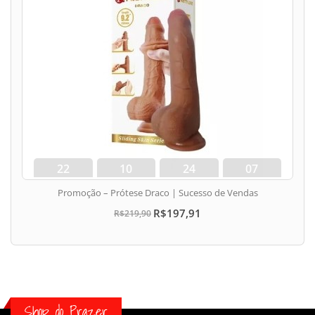
22
10
24
06
dias
hora
min
seg
Promoção – Prótese Draco | Sucesso de Vendas
R$197,91
R$219,90
Shop do Prazer