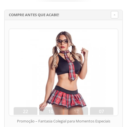
COMPRE ANTES QUE ACABE!
22
10
12
06
dias
hora
min
seg
Promoção – Fantasia Colegial para Momentos Especiais