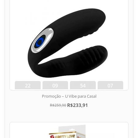
22
09
54
06
dias
hora
min
seg
Promoção – U Vibe para Casal
R$233,91
R$259,90