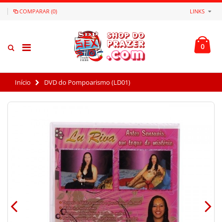
COMPARAR (0)
LINKS
0
Início
DVD do Pompoarismo (LD01)