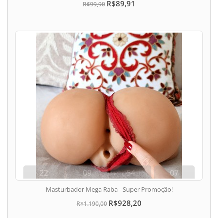
R$89,91
R$99,90
22
09
54
06
dias
hora
min
seg
Masturbador Mega Raba - Super Promoção!
R$928,20
R$1.190,00