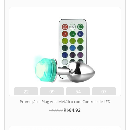
22
09
54
06
dias
hora
min
seg
Promoção – Plug Anal Metálico com Controle de LED
R$84,92
R$99,90