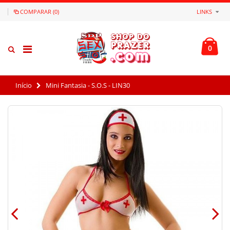
COMPARAR (0)
LINKS
0
Início
Mini Fantasia - S.O.S - LIN30