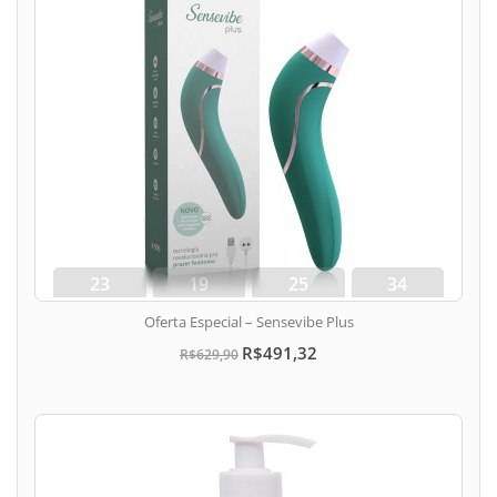
23
19
25
33
dias
hora
min
seg
Oferta Especial – Sensevibe Plus
R$491,32
R$629,90