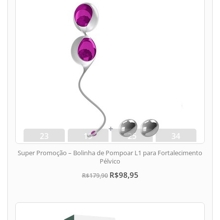
23
19
25
33
dias
hora
min
seg
Super Promoção – Bolinha de Pompoar L1 para Fortalecimento
Pélvico
R$98,95
R$179,90