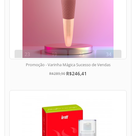
23
19
25
33
dias
hora
min
seg
Promoção - Varinha Mágica Sucesso de Vendas
R$246,41
R$289,90