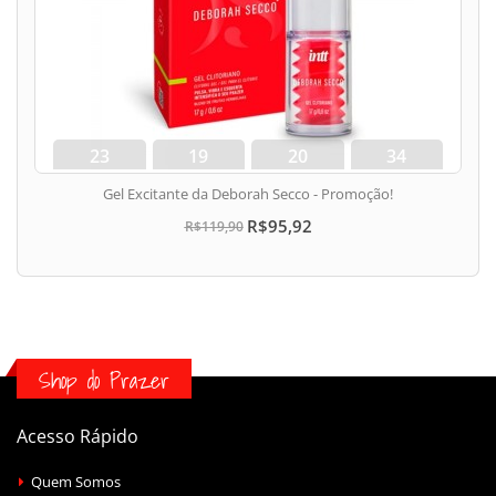
23
19
20
33
dias
hora
min
seg
Gel Excitante da Deborah Secco - Promoção!
R$95,92
R$119,90
Shop do Prazer
Acesso Rápido
Quem Somos