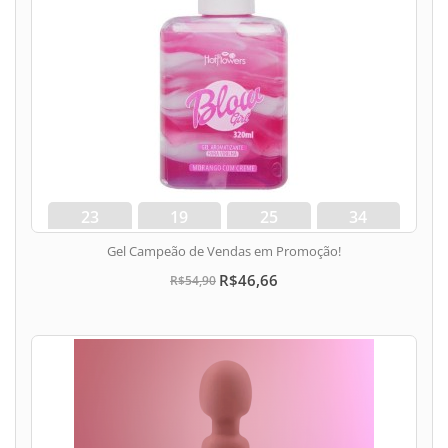
23
19
25
33
dias
hora
min
seg
Gel Campeão de Vendas em Promoção!
R$46,66
R$54,90