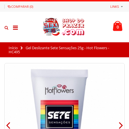
COMPARAR (0)
LINKS
0
Início
Gel Deslizante Sete Sensações 25g - Hot Flowers -
HC495