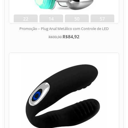
22
14
50
56
dias
hora
min
seg
Promoção – Plug Anal Metálico com Controle de LED
R$84,92
R$99,90