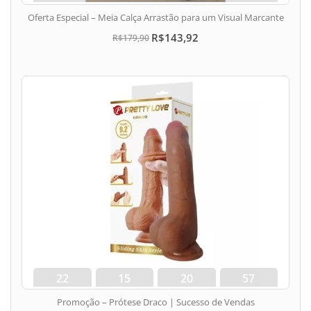
dias
hora
min
seg
Oferta Especial – Meia Calça Arrastão para um Visual Marcante
R$143,92
R$179,90
22
15
20
56
dias
hora
min
seg
Promoção – Prótese Draco | Sucesso de Vendas