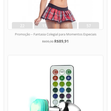
22
15
08
56
dias
hora
min
seg
Promoção – Fantasia Colegial para Momentos Especiais
R$89,91
R$99,90