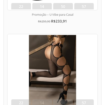
22
14
50
56
dias
hora
min
seg
Promoção – U Vibe para Casal
R$233,91
R$259,90
22
14
50
56