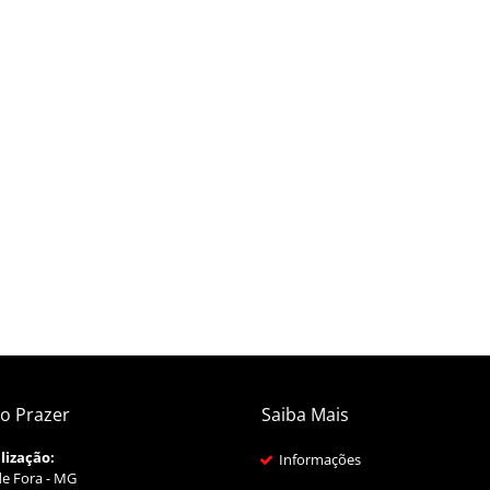
o Prazer
Saiba Mais
lização:
Informações
de Fora - MG