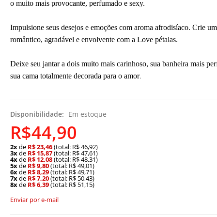
o muito mais provocante, perfumado e sexy.
Impulsione seus desejos e emoções com aroma afrodisíaco. Crie um
romântico, agradável e envolvente com a Love pétalas.
Deixe seu jantar a dois muito mais carinhoso, sua banheira mais pe
.
sua cama totalmente decorada para o amor
Disponibilidade:
Em estoque
R$44,90
2x
de
R$ 23,46
(total: R$ 46,92)
3x
de
R$ 15,87
(total: R$ 47,61)
4x
de
R$ 12,08
(total: R$ 48,31)
5x
de
R$ 9,80
(total: R$ 49,01)
6x
de
R$ 8,29
(total: R$ 49,71)
7x
de
R$ 7,20
(total: R$ 50,43)
8x
de
R$ 6,39
(total: R$ 51,15)
Enviar por e-mail