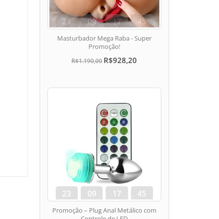
23
09
17
44
dias
hora
min
seg
Masturbador Mega Raba - Super
Promoção!
R$928,20
R$1.190,00
23
09
17
44
dias
hora
min
seg
Promoção – Plug Anal Metálico com
Controle de LED