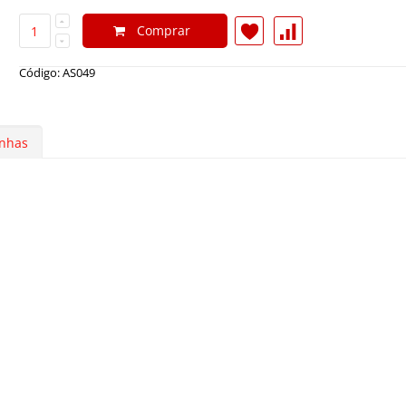
Comprar
Código: AS049
nhas