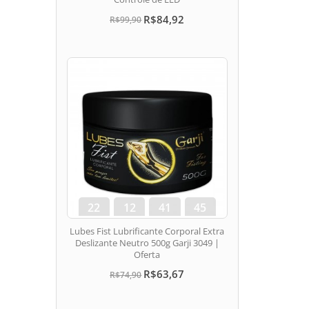
R$84,92
R$99,90
22
12
41
44
dias
hora
min
seg
Lubes Fist Lubrificante Corporal Extra
Deslizante Neutro 500g Garji 3049 |
Oferta
R$63,67
R$74,90