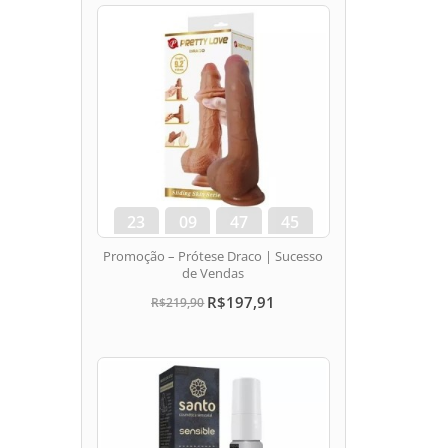
23
09
47
44
dias
hora
min
seg
Promoção – Prótese Draco | Sucesso
de Vendas
R$197,91
R$219,90