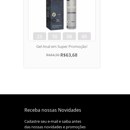
23
10
08
44
dias
hora
min
seg
Gel Anal em Super Promoção!
R$63,68
R$84,90
Receba nossas Novidades
Cadastre seu e-mail e saiba antes
das nossas novidades e promoções