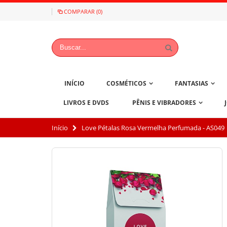
COMPARAR (0)
INÍCIO
COSMÉTICOS
FANTASIAS
LIVROS E DVDS
PÊNIS E VIBRADORES
Início
Love Pétalas Rosa Vermelha Perfumada - AS049