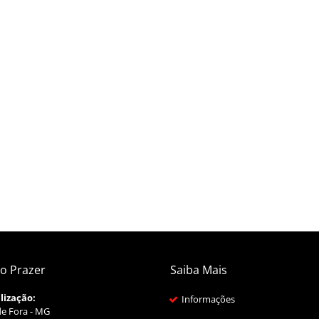
o Prazer
Saiba Mais
lização:
Informações
de Fora - MG