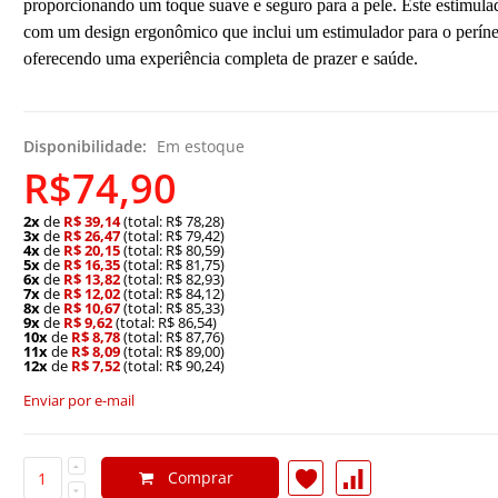
proporcionando um toque suave e seguro para a pele. Este estimula
com um design ergonômico que inclui um estimulador para o períne
oferecendo uma experiência completa de prazer e saúde.
Disponibilidade:
Em estoque
R$74,90
2x
de
R$ 39,14
(total: R$ 78,28)
3x
de
R$ 26,47
(total: R$ 79,42)
4x
de
R$ 20,15
(total: R$ 80,59)
5x
de
R$ 16,35
(total: R$ 81,75)
6x
de
R$ 13,82
(total: R$ 82,93)
7x
de
R$ 12,02
(total: R$ 84,12)
8x
de
R$ 10,67
(total: R$ 85,33)
9x
de
R$ 9,62
(total: R$ 86,54)
10x
de
R$ 8,78
(total: R$ 87,76)
11x
de
R$ 8,09
(total: R$ 89,00)
12x
de
R$ 7,52
(total: R$ 90,24)
Enviar por e-mail
Comprar