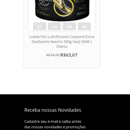
21
14
44
15
dias
hora
min
seg
Lubes Fist Lubrificante Corporal Extra
Deslizante Neutro 500g Garji 3049 |
Oferta
R$63,67
R$74,90
Receba nossas Novidades
Cadastre seu e-mail e saiba antes
das nossas novidades e promoções