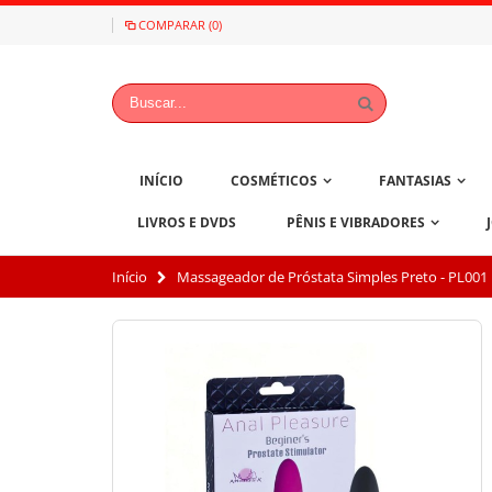
COMPARAR (0)
INÍCIO
COSMÉTICOS
FANTASIAS
LIVROS E DVDS
PÊNIS E VIBRADORES
Início
Massageador de Próstata Simples Preto - PL001