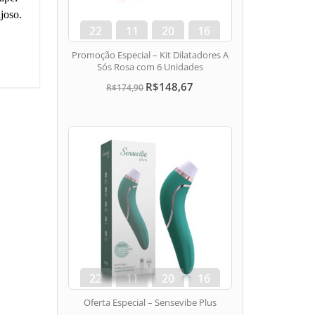
joso.
22
11
20
15
dias
hora
min
seg
Promoção Especial – Kit Dilatadores A
Sós Rosa com 6 Unidades
R$148,67
R$174,90
22
11
20
15
dias
hora
min
seg
Oferta Especial – Sensevibe Plus