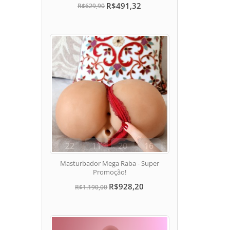
R$491,32
R$629,90
22
11
20
15
dias
hora
min
seg
Masturbador Mega Raba - Super
Promoção!
R$928,20
R$1.190,00