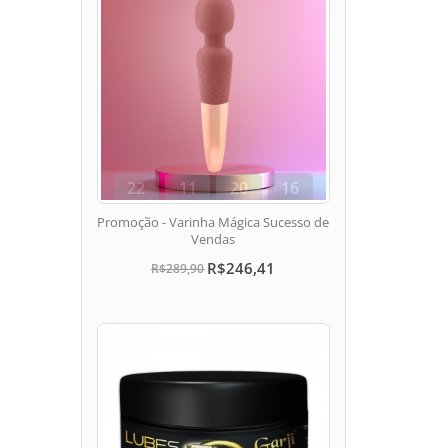
22
11
20
15
dias
hora
min
seg
Promoção - Varinha Mágica Sucesso de
Vendas
R$246,41
R$289,90