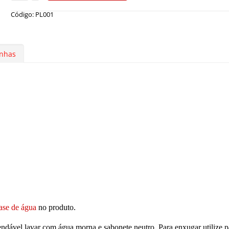
Código: PL001
nhas
base de água
no produto.
ável lavar com água morna e sabonete neutro. Para enxugar utilize p