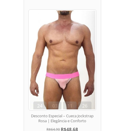
24
03
11
25
dias
hora
min
seg
Desconto Especial – Cueca Jockstrap
Rosa | Elegância e Conforto
R$48,68
R$64,90