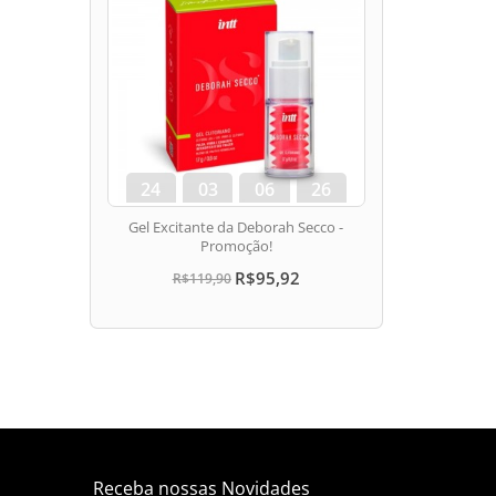
24
03
06
25
dias
hora
min
seg
Gel Excitante da Deborah Secco -
Promoção!
R$95,92
R$119,90
Receba nossas Novidades