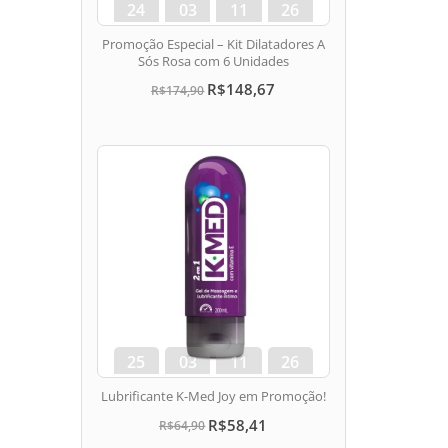
24
03
11
25
dias
hora
min
seg
Promoção Especial – Kit Dilatadores A
Sós Rosa com 6 Unidades
R$148,67
R$174,90
25
03
11
25
dias
hora
min
seg
Lubrificante K-Med Joy em Promoção!
R$58,41
R$64,90