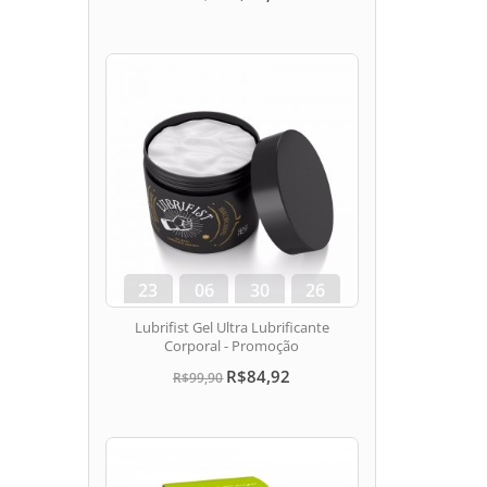
23
06
30
25
dias
hora
min
seg
Lubrifist Gel Ultra Lubrificante
Corporal - Promoção
R$84,92
R$99,90