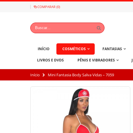
COMPARAR (0)
INÍCIO
COSMÉTICOS
FANTASIAS
LIVROS E DVDS
PÊNIS E VIBRADORES
Início
Mini Fantasia Body Salva Vidas – 7059