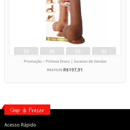
23
20
02
33
dias
hora
min
seg
Promoção – Prótese Draco | Sucesso de Vendas
R$197,91
R$219,90
Shop do Prazer
Acesso Rápido