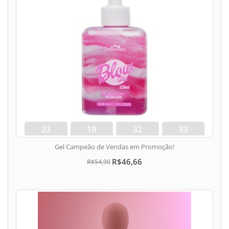
23
19
32
33
dias
hora
min
seg
Gel Campeão de Vendas em Promoção!
R$46,66
R$54,90