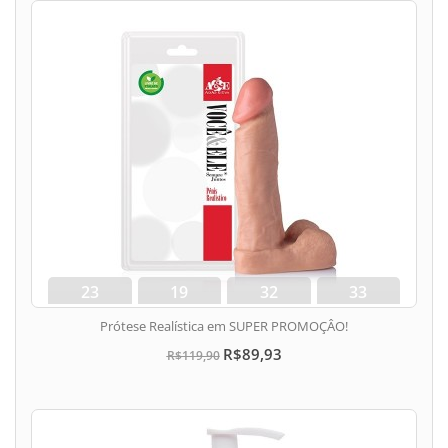
23
19
32
33
dias
hora
min
seg
Prótese Realística em SUPER PROMOÇÂO!
R$89,93
R$119,90