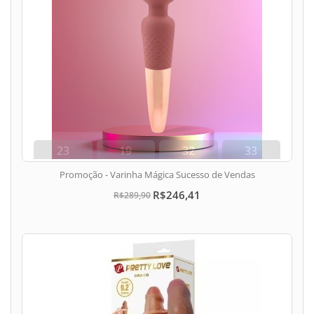
23
19
32
33
dias
hora
min
seg
Promoção - Varinha Mágica Sucesso de Vendas
R$246,41
R$289,90