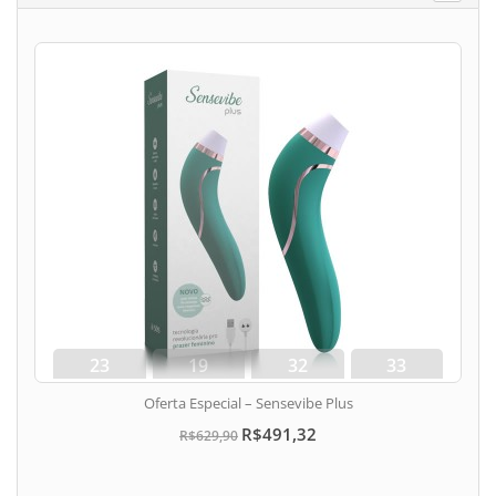
23
19
32
33
dias
hora
min
seg
Oferta Especial – Sensevibe Plus
R$491,32
R$629,90