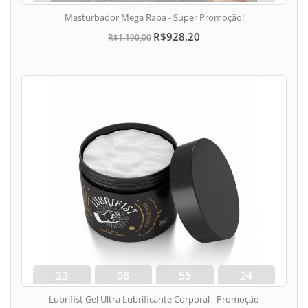
dias
hora
min
seg
Masturbador Mega Raba - Super Promoção!
R$928,20
R$1.190,00
23
08
55
24
dias
hora
min
seg
Lubrifist Gel Ultra Lubrificante Corporal - Promoção