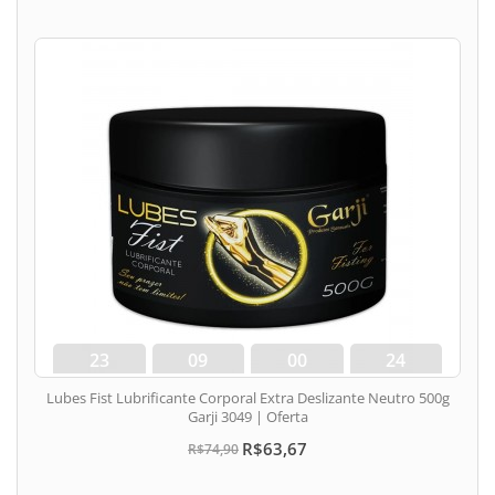
23
09
00
24
dias
hora
min
seg
Lubes Fist Lubrificante Corporal Extra Deslizante Neutro 500g
Garji 3049 | Oferta
R$63,67
R$74,90