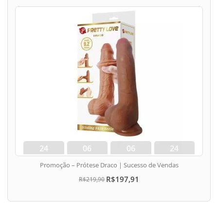
24
06
06
24
dias
hora
min
seg
Promoção – Prótese Draco | Sucesso de Vendas
R$197,91
R$219,90