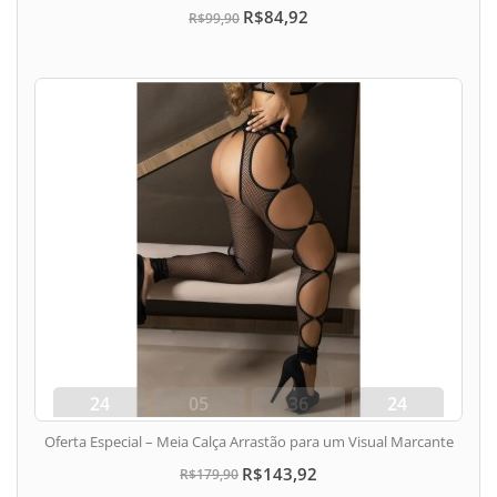
R$84,92
R$99,90
24
05
36
24
dias
hora
min
seg
Oferta Especial – Meia Calça Arrastão para um Visual Marcante
R$143,92
R$179,90