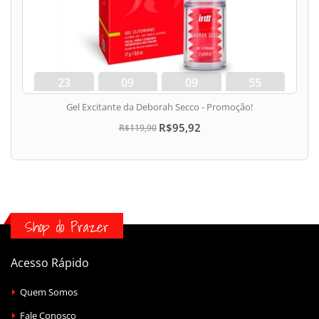
23
09
09
54
dias
hora
min
seg
Gel Excitante da Deborah Secco - Promoção!
R$95,92
R$119,90
Shop do Prazer
Acesso Rápido
Quem Somos
Fale Conosco