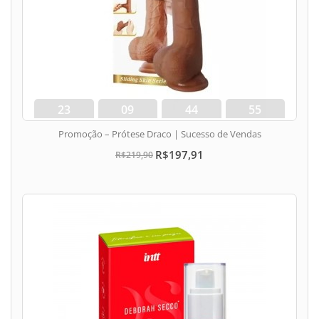
23
09
44
54
dias
hora
min
seg
Promoção – Prótese Draco | Sucesso de Vendas
R$197,91
R$219,90