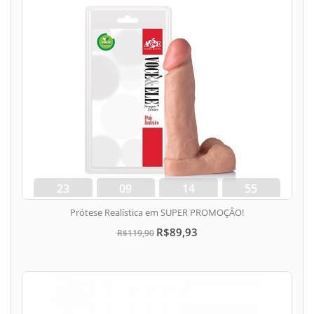
23
09
14
54
dias
hora
min
seg
Prótese Realística em SUPER PROMOÇÂO!
R$89,93
R$119,90