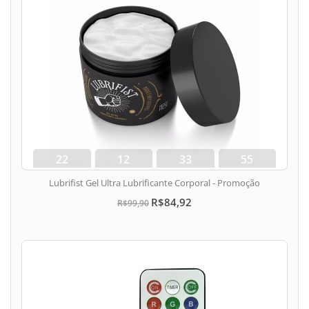
22
12
33
54
dias
hora
min
seg
Lubrifist Gel Ultra Lubrificante Corporal - Promoção
R$84,92
R$99,90