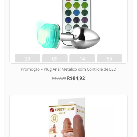
23
09
14
54
dias
hora
min
seg
Promoção – Plug Anal Metálico com Controle de LED
R$84,92
R$99,90