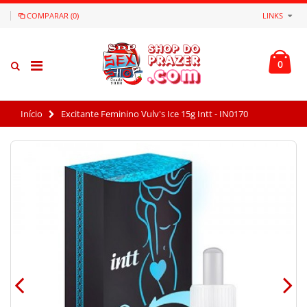
COMPARAR (0)
LINKS
0
Início
Excitante Feminino Vulv's Ice 15g Intt - IN0170