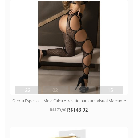
22
03
43
15
dias
hora
min
seg
Oferta Especial – Meia Calça Arrastão para um Visual Marcante
R$143,92
R$179,90