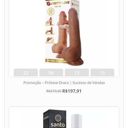
22
04
13
15
dias
hora
min
seg
Promoção – Prótese Draco | Sucesso de Vendas
R$197,91
R$219,90