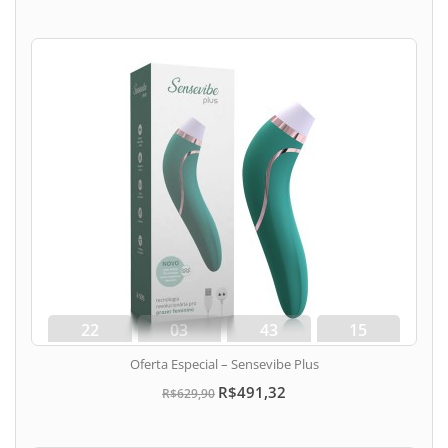
22
03
43
15
dias
hora
min
seg
Oferta Especial – Sensevibe Plus
R$491,32
R$629,90