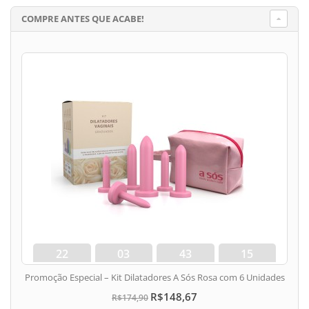
COMPRE ANTES QUE ACABE!
22
03
43
15
dias
hora
min
seg
Promoção Especial – Kit Dilatadores A Sós Rosa com 6 Unidades
R$148,67
R$174,90