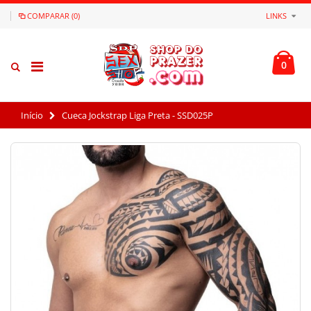
COMPARAR (0)
LINKS
0
Início
Cueca Jockstrap Liga Preta - SSD025P