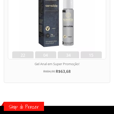
22
04
34
15
dias
hora
min
seg
Gel Anal em Super Promoção!
R$63,68
R$84,90
Shop do Prazer