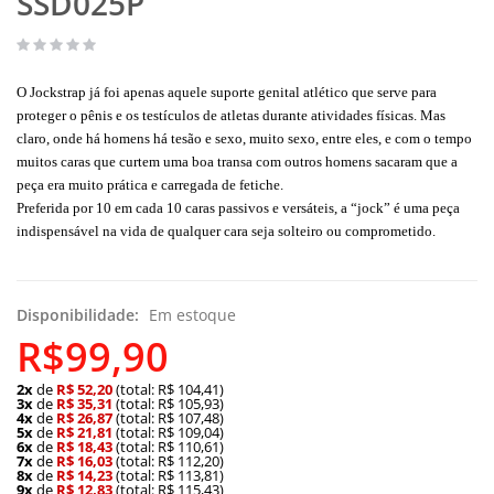
SSD025P
O Jockstrap já foi apenas aquele suporte genital atlético que serve para
proteger o pênis e os testículos de atletas durante atividades físicas. Mas
claro, onde há homens há tesão e sexo, muito sexo, entre eles, e com o tempo
muitos caras que curtem uma boa transa com outros homens sacaram que a
peça era muito prática e carregada de fetiche.
Preferida por 10 em cada 10 caras passivos e versáteis, a “jock” é uma peça
indispensável na vida de qualquer cara seja solteiro ou comprometido.
Disponibilidade:
Em estoque
R$99,90
2x
de
R$ 52,20
(total: R$ 104,41)
3x
de
R$ 35,31
(total: R$ 105,93)
4x
de
R$ 26,87
(total: R$ 107,48)
5x
de
R$ 21,81
(total: R$ 109,04)
6x
de
R$ 18,43
(total: R$ 110,61)
7x
de
R$ 16,03
(total: R$ 112,20)
8x
de
R$ 14,23
(total: R$ 113,81)
9x
de
R$ 12,83
(total: R$ 115,43)