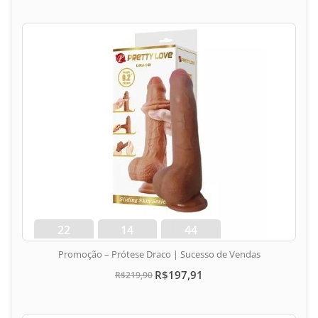
22
14
43
dias
min
seg
Promoção – Prótese Draco | Sucesso de Vendas
R$197,91
R$219,90