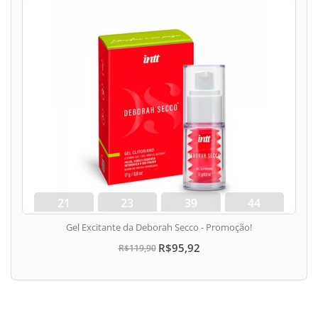
21
23
39
43
dias
hora
min
seg
Gel Excitante da Deborah Secco - Promoção!
R$95,92
R$119,90