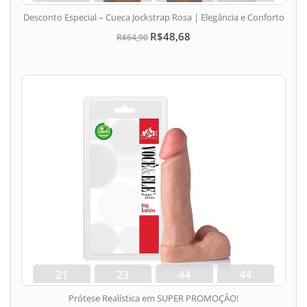
dias
hora
min
seg
Desconto Especial – Cueca Jockstrap Rosa | Elegância e Conforto
R$48,68
R$64,90
21
23
44
43
dias
hora
min
seg
Prótese Realística em SUPER PROMOÇÂO!