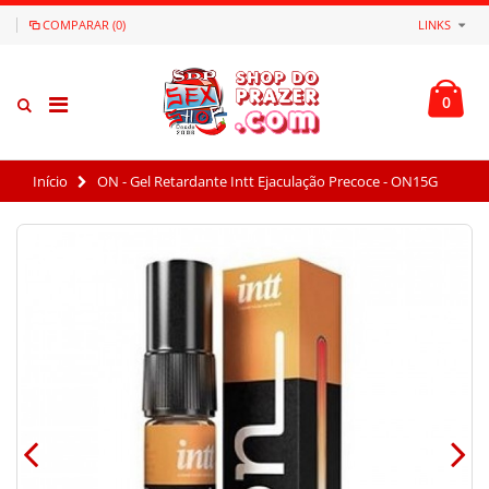
COMPARAR (0)
LINKS
0
Início
ON - Gel Retardante Intt Ejaculação Precoce - ON15G