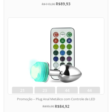
R$89,93
R$119,90
21
23
44
43
dias
hora
min
seg
Promoção – Plug Anal Metálico com Controle de LED
R$84,92
R$99,90