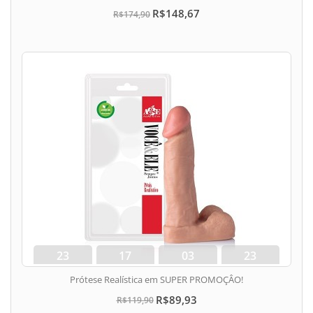
R$148,67
R$174,90
23
17
03
22
dias
hora
min
seg
Prótese Realística em SUPER PROMOÇÂO!
R$89,93
R$119,90