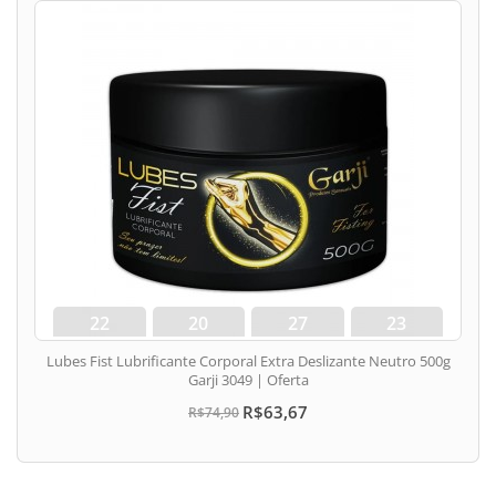
22
20
27
22
dias
hora
min
seg
Lubes Fist Lubrificante Corporal Extra Deslizante Neutro 500g
Garji 3049 | Oferta
R$63,67
R$74,90