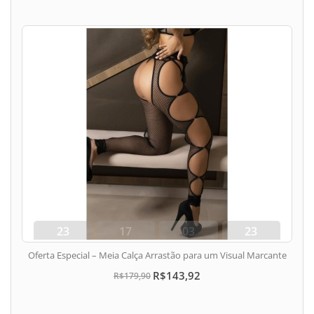
23
17
03
22
dias
hora
min
seg
Oferta Especial – Meia Calça Arrastão para um Visual Marcante
R$143,92
R$179,90