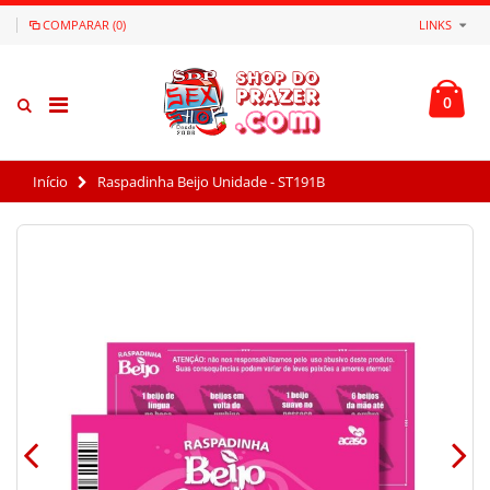
COMPARAR (0)
LINKS
0
Início
Raspadinha Beijo Unidade - ST191B