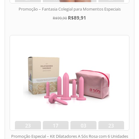
dias
hora
min
seg
Promoção – Fantasia Colegial para Momentos Especiais
R$89,91
R$99,90
23
17
03
22
dias
hora
min
seg
Promoção Especial – Kit Dilatadores A Sós Rosa com 6 Unidades